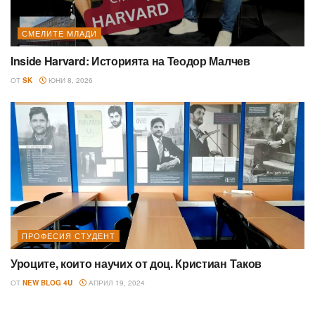
СМЕЛИТЕ МЛАДИ
Inside Harvard: Историята на Теодор Малчев
ОТ
SK
ЮНИ 8, 2026
ПРОФЕСИЯ СТУДЕНТ
Уроците, които научих от доц. Кристиан Таков
ОТ
NEW BLOG 4U
АПРИЛ 19, 2024