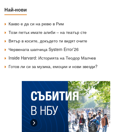
Най-нови
Какво е да си на ревю в Рим
Този петък имате алиби – на театър сте
Вятър в косите, докъдето ти видят очите
Червената шапчица System Error’26
Inside Harvard: Историята на Теодор Малчев
Готов ли си за музика, емоции и нови звезди?