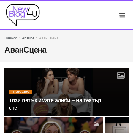
Начало
АrtTube
АванСцена
АванСцена
АВАНСЦЕНА
Този петък имате алиби – на театър
сте