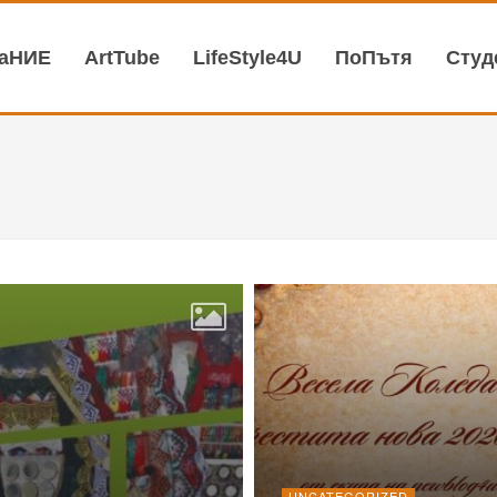
ваНИЕ
АrtTube
LifeStyle4U
ПоПътя
Студ
UNCATEGORIZED