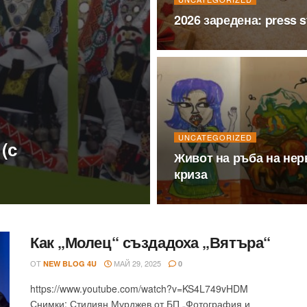
2026 заредена: press s
UNCATEGORIZED
(с
Живот на ръба на нер
криза
Как „Молец“ създадоха „Вятъра“
ОТ
МАЙ 29, 2025
NEW BLOG 4U
0
https://www.youtube.com/watch?v=KS4L749vHDM
Снимки: Стилиян Мурджев от БП „Фотография и