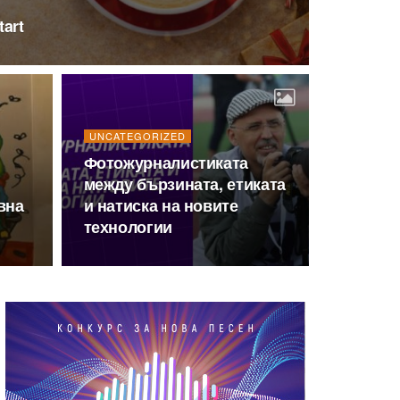
tart
UNCATEGORIZED
Фотожурналистиката
между бързината, етиката
вна
и натиска на новите
технологии