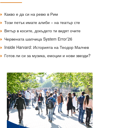
Какво е да си на ревю в Рим
Този петък имате алиби – на театър сте
Вятър в косите, докъдето ти видят очите
Червената шапчица System Error’26
Inside Harvard: Историята на Теодор Малчев
Готов ли си за музика, емоции и нови звезди?