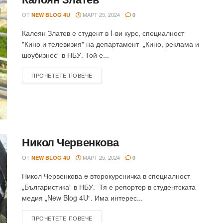
ОТ
МАРТ 25, 2024
NEW BLOG 4U
0
Калоян Златев е студент в I-ви курс, специалност
"Кино и телевизия" на департамент „Кино, реклама и
шоубизнес“ в НБУ. Той е...
ПРОЧЕТЕТЕ ПОВЕЧЕ
Никол Червенкова
ОТ
МАРТ 25, 2024
NEW BLOG 4U
0
Никол Червенкова e второкурсничка в специалност
„Българистика“ в НБУ. Тя е репортер в студентската
медия „New Blog 4U“. Има интерес...
ПРОЧЕТЕТЕ ПОВЕЧЕ