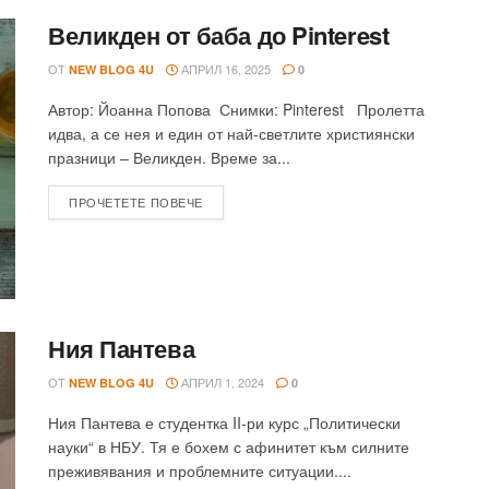
Великден от баба до Pinterest
ОТ
АПРИЛ 16, 2025
NEW BLOG 4U
0
Автор: Йоанна Попова Снимки: Pinterest Пролетта
идва, а се нея и един от най-светлите християнски
празници – Великден. Време за...
ПРОЧЕТЕТЕ ПОВЕЧЕ
Ния Пантева
ОТ
АПРИЛ 1, 2024
NEW BLOG 4U
0
Ния Пантева е студентка II-ри курс „Политически
науки“ в НБУ. Тя е бохем с афинитет към силните
преживявания и проблемните ситуации....