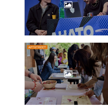
AРТSTREET