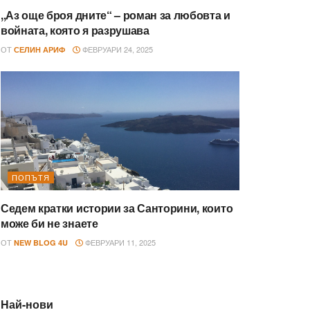
,,Аз още броя дните“ – роман за любовта и
войната, която я разрушава
ОТ
ФЕВРУАРИ 24, 2025
СЕЛИН АРИФ
ПОПЪТЯ
Седем кратки истории за Санторини, които
може би не знаете
ОТ
ФЕВРУАРИ 11, 2025
NEW BLOG 4U
Най-нови