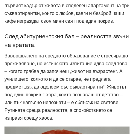
първият кадър от живота в споделен апартамент на три
съквартирантки, които с любов, кавги и безброй чаши
кафе изграждат своя мини свят под един покрив.
След абитуриентския бал – реалността звъни
на вратата.
Завършването на средното образование е стресиращо
преживяване, но истинското изпитание идва след това
– когато трябва да започнеш „живот на възрастен“. А
училището, колкото и да се старае, не предлага
предмет „как да оцелеем със съквартиранти“. Животът
под един покрив с хора, които познаваш от детство –
или пък напълно непознати – е сблъсък на светове.
Рутината среща реалността, а спокойствието се
изправя срещу хаоса.