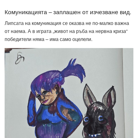
Комуникацията – заплашен от изчезване вид.
Липсата на комуникация се оказва не по-малко важна
от наема. А в играта „живот на ръба на нервна криза“
победители няма – има само оцелели.