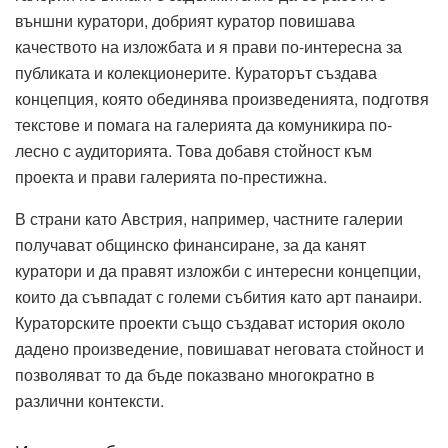
външни куратори, добрият куратор повишава
качеството на изложбата и я прави по-интересна за
публиката и колекционерите. Кураторът създава
концепция, която обединява произведенията, подготвя
текстове и помага на галерията да комуникира по-
лесно с аудиторията. Това добавя стойност към
проекта и прави галерията по-престижна.
В страни като Австрия, например, частните галерии
получават общинско финансиране, за да канят
куратори и да правят изложби с интересни концепции,
които да съвпадат с големи събития като арт панаири.
Кураторските проекти също създават история около
дадено произведение, повишават неговата стойност и
позволяват то да бъде показвано многократно в
различни контексти.