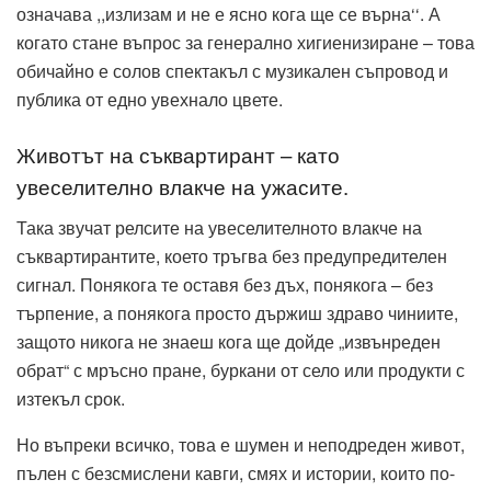
означава ,,излизам и не е ясно кога ще се върна‘‘. А
когато стане въпрос за генерално хигиенизиране – това
обичайно е солов спектакъл с музикален съпровод и
публика от едно увехнало цвете.
Животът на съквартирант – като
увеселително влакче на ужасите.
Така звучат релсите на увеселителното влакче на
съквартирантите, което тръгва без предупредителен
сигнал. Понякога те оставя без дъх, понякога – без
търпение, а понякога просто държиш здраво чиниите,
защото никога не знаеш кога ще дойде „извънреден
обрат“ с мръсно пране, буркани от село или продукти с
изтекъл срок.
Но въпреки всичко, това е шумен и неподреден живот,
пълен с безсмислени кавги, смях и истории, които по-