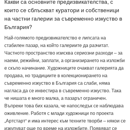
Какви са основните предизвикателства, с
които се сблъскват куратори и собственици
на частни галерии за съвременно изкуство в
България?
Най-голямото предизвикателство е липсата на
стабилен пазар, на който галериите да разчитат.
Частното пространство изисква сериозни разходи – за
наеми, режийни, заплати, а организирането на изложби
е скъпо начинание. Художниците очакват галерията да
продава, но традициите в колекционирането на
съвременно изкуство в България са слаби, няма
нагласа да се инвестира в съвременно изкуство. Така
че нишата е много малка, а пазарът ограничен.
Въпреки това бих казала, че напоследък се наблюдава
оживление. Работя с млади художници по проекта
„Артстарт“ и има интерес към техните творби – някои се
изкупуват още по време на изложбите. Появяват се