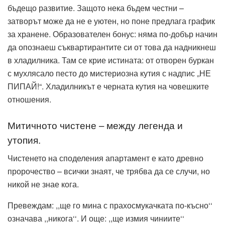
бъдещо развитие. Защото нека бъдем честни –
затворът може да не е уютен, но поне предлага график
за хранене. Образователен бонус: няма по-добър начин
да опознаеш съквартирантите си от това да надникнеш
в хладилника. Там се крие истината: от отворен буркан
с мухлясало песто до мистериозна кутия с надпис „НЕ
ПИПАЙ!“. Хладилникът е черната кутия на човешките
отношения.
Митичното чистене – между легенда и
утопия.
Чистенето на споделения апартамент е като древно
пророчество – всички знаят, че трябва да се случи, но
никой не знае кога.
Превеждам: ,,ще го мина с прахосмукачката по-късно‘‘
означава ,,никога‘‘. И още: ,,ще измия чиниите‘‘