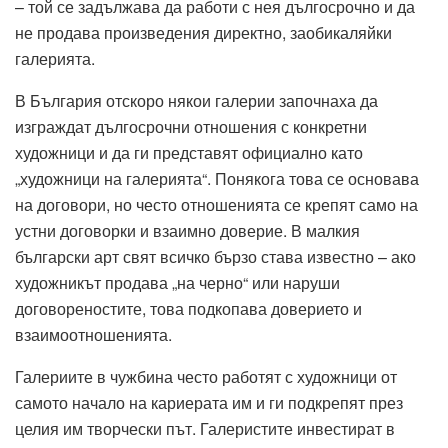
– той се задължава да работи с нея дългосрочно и да
не продава произведения директно, заобикаляйки
галерията.
В България отскоро някои галерии започнаха да
изграждат дългосрочни отношения с конкретни
художници и да ги представят официално като
„художници на галерията“. Понякога това се основава
на договори, но често отношенията се крепят само на
устни договорки и взаимно доверие. В малкия
български арт свят всичко бързо става известно – ако
художникът продава „на черно“ или наруши
договореностите, това подкопава доверието и
взаимоотношенията.
Галериите в чужбина често работят с художници от
самото начало на кариерата им и ги подкрепят през
целия им творчески път. Галеристите инвестират в