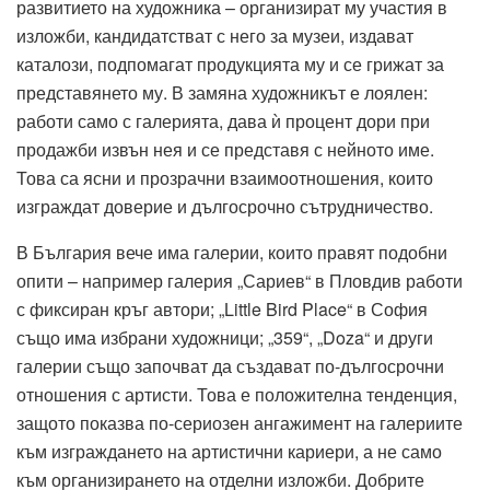
развитието на художника – организират му участия в
изложби, кандидатстват с него за музеи, издават
каталози, подпомагат продукцията му и се грижат за
представянето му. В замяна художникът е лоялен:
работи само с галерията, дава ѝ процент дори при
продажби извън нея и се представя с нейното име.
Това са ясни и прозрачни взаимоотношения, които
изграждат доверие и дългосрочно сътрудничество.
В България вече има галерии, които правят подобни
опити – например галерия „Сариев“ в Пловдив работи
с фиксиран кръг автори; „Little Bird Place“ в София
също има избрани художници; „359“, „Doza“ и други
галерии също започват да създават по-дългосрочни
отношения с артисти. Това е положителна тенденция,
защото показва по-сериозен ангажимент на галериите
към изграждането на артистични кариери, а не само
към организирането на отделни изложби. Добрите