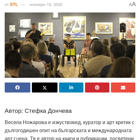
A
от
STL
ноември 19, 2025
A
Автор: Стефка Дончева
Весела Ножарова е изкуствовед, куратор и арт критик с
дългогодишен опит на българската и международната
арт сцена. Тя е автор на книги и публикации, посветени