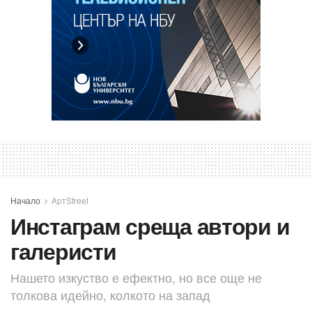
Начало
AртStreet
Инстаграм среща автори и
галеристи
Нашето изкуство е ефектно, но все още не
толкова идейно, колкото на запад