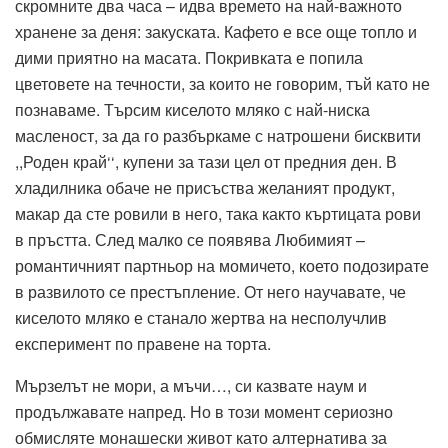
скромните два часа – идва времето на най-важното
хранене за деня: закуската. Кафето е все още топло и
дими приятно на масата. Покривката е попила
цветовете на течности, за които не говорим, тъй като не
познаваме. Търсим киселото мляко с най-ниска
масленост, за да го разбъркаме с натрошени бисквити
,,Роден край‘‘, купени за тази цел от предния ден. В
хладилника обаче не присъства желаният продукт,
макар да сте ровили в него, така както къртицата рови
в пръстта. След малко се появява Любимият –
романтичният партньор на момичето, което подозирате
в развилото се престъпление. От него научавате, че
киселото мляко е станало жертва на несполучлив
експеримент по правене на торта.
Мързелът не мори, а мъчи…, си казвате наум и
продължавате напред. Но в този момент сериозно
обмисляте монашески живот като алтернатива за