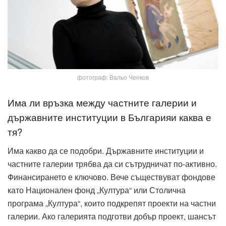
фотограф: Вальо Ченков
Има ли връзка между частните галерии и
държавните институции в Българияи каква е
тя?
Има какво да се подобри. Държавните институции и
частните галерии трябва да си сътрудничат по-активно.
Финансирането е ключово. Вече съществуват фондове
като Национален фонд „Култура“ или Столична
програма „Култура“, които подкрепят проекти на частни
галерии. Ако галерията подготви добър проект, шансът