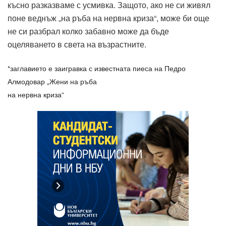
късно разказваме с усмивка. Защото, ако не си живял
поне веднъж „на ръба на нервна криза“, може би още
не си разбрал колко забавно може да бъде
оцеляването в света на възрастните.
*заглавието е заигравка с известната пиеса на Педро
Алмодовар „Жени на ръба
на нервна криза“