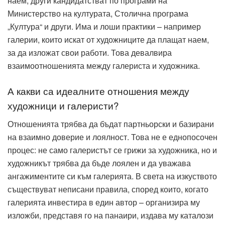
наем, други кандидатстват по програми на
Министерство на културата, Столична програма
„Култура“ и други. Има и лоши практики – например
галерии, които искат от художниците да плащат наем,
за да изложат свои работи. Това девалвира
взаимоотношенията между галериста и художника.
А какви са идеалните отношения между
художници и галеристи?
Отношенията трябва да бъдат партньорски и базирани
на взаимно доверие и лоялност. Това не е еднопосочен
процес: не само галеристът се грижи за художника, но и
художникът трябва да бъде лоялен и да уважава
ангажиментите си към галерията. В света на изкуството
съществуват неписани правила, според които, когато
галерията инвестира в един автор – организира му
изложби, представя го на панаири, издава му каталози