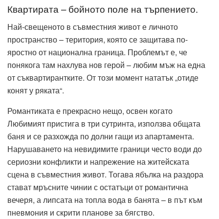
Квартирата – бойното поле на търпението.
Най-свещеното в съвместния живот е личното
пространство – територия, която се защитава по-
яростно от национална граница. Проблемът е, че
понякога там нахлува нов герой – любим мъж на една
от съквартирантките. От този момент нататък „отиде
конят у ряката“.
Романтиката е прекрасно нещо, освен когато
Любимият пристига в три сутринта, използва общата
баня и се разхожда по долни гащи из апартамента.
Нарушаването на невидимите граници често води до
сериозни конфликти и напрежение на житейската
сцена в съвместния живот. Тогава ябълка на раздора
стават мръсните чинии с остатъци от романтична
вечеря, а липсата на топла вода в банята – в път към
пневмония и скрити планове за бягство.