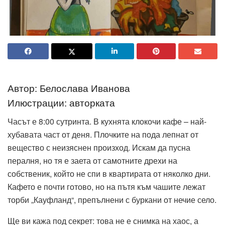
Автор: Белослава Иванова
Илюстрации: авторката
Часът е 8:00 сутринта. В кухнята клокочи кафе – най-
хубавата част от деня. Плочките на пода лепнат от
вещество с неизяснен произход. Искам да пусна
пералня, но тя е заета от самотните дрехи на
собственик, който не спи в квартирата от няколко дни.
Кафето е почти готово, но на пътя към чашите лежат
торби „Кауфланд“, препълнени с буркани от нечие село.
Ще ви кажа под секрет: това не е снимка на хаос, а