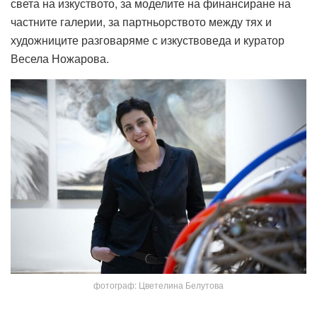
света на изкуството, за моделите на финансиране на
частните галерии, за партньорството между тях и
художниците разговаряме с изкуствоведа и куратор
Весела Ножарова.
фотограф: Цветелина Белутова