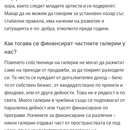
хора, които следят младите артисти и ги подкрепят.
Макар да не можем да говорим за установен пазар със
стабилни правила, има наченки на развитие и
ситуацията е по- добра, отколкото преди години.
Как тогава се финансират частните галерии у
нас?
Повечето собственици на галерии не могат да разчитат
само на приходи от продажби, за да покрият разходите
си. Те често се нуждаят от допълнителен доход – било
то от собствен бизнес, от кандидатстване по проекти и
фондове, или от други дейности. Това не е рядкост и по
света. Много галерии в чужбина също се подпомагат от
паралелна дейност или търсят финансиране по
програми. Начините за финансиране са различни –
някои галерии отдават част от пространствата си под