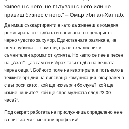
живееш с него, не пътуваш с него или не
правиш бизнес с него.“ – Омар ибн ал-Хаттаб.
Да имаш съквартиранти е като да живееш в комедия,
режисирана от съдбата и написана от сценарист с
черно чувство за хумор. Единствената разлика е, че
няма публика — само ти, празен хладилник и
съмнителен аромат от кухнята. Но както се пее в песен
на ,,Ахат‘‘: ,,аз сам си избрах тази съдба на вечната
черна овца‘‘. Бойното поле на квартирата е потънало в
тежките оръдия на липсваща комуникация, окървавена
с въпроси като: ,,кой ще изхвърли боклука?; кой ще
измие чиниите?; кой ще спре музиката след 23:00
часа?“.
Под секрет: работата на прислужница определено не е
в списъка ми с мечтани професии!