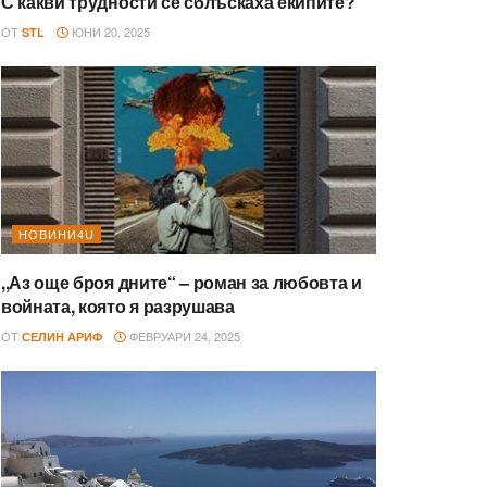
С какви трудности се сблъскаха екипите?
ОТ
ЮНИ 20, 2025
STL
НОВИНИ4U
,,Аз още броя дните“ – роман за любовта и
войната, която я разрушава
ОТ
ФЕВРУАРИ 24, 2025
СЕЛИН АРИФ