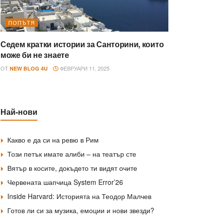
ПОПЪТЯ
Седем кратки истории за Санторини, които
може би не знаете
ОТ
ФЕВРУАРИ 11, 2025
NEW BLOG 4U
Най-нови
Какво е да си на ревю в Рим
Този петък имате алиби – на театър сте
Вятър в косите, докъдето ти видят очите
Червената шапчица System Error’26
Inside Harvard: Историята на Теодор Малчев
Готов ли си за музика, емоции и нови звезди?