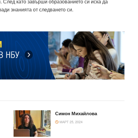
и. След като завърши образованието си иска да
ради знанията от следването си.
Симон Михайлова
МАРТ 25, 2024