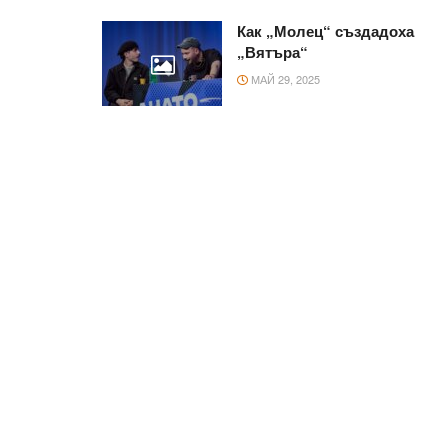
Как „Молец“ създадоха
„Вятъра“
МАЙ 29, 2025