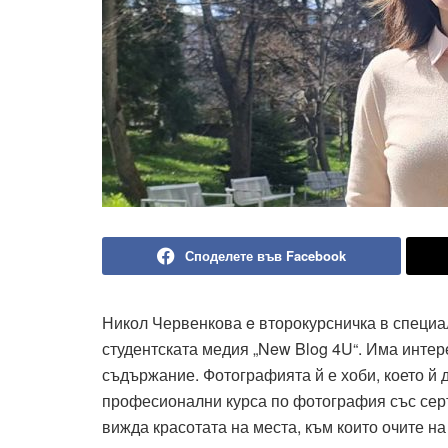
Споделете във Facebook
Никол Червенкова e второкурсничка в специал
студентската медия „New Blog 4U“. Има интер
съдържание. Фотографията й е хоби, което й 
професионални курса по фотография със серт
вижда красотата на места, към които очите на