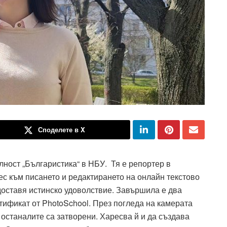
Споделете в X
ност „Българистика“ в НБУ. Тя е репортер в
ес към писането и редактирането на онлайн текстово
доставя истинско удоволствие. Завършила е два
ификат от PhotoSchool. През погледа на камерата
 останалите са затворени. Харесва й и да създава