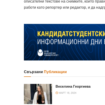
описателни текстове на снимките, които прав
работи като репортер или редактор, и да надг
Свързани
Публикации
Веселина Георгиева
МАРТ 18, 2024