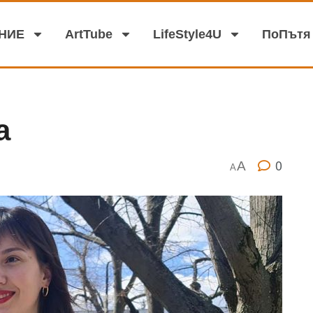
аНИЕ
АrtTube
LifeStyle4U
ПоПътя
а
0
A
A