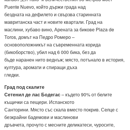
Puente Nuevo, който държи града над
бездната на дефилето и свързва старинната
мавританска част и новите квартали. Град на
маслини, хубаво вино, Арената за бикове Plaza de
Toros, домът на Педро Ромеро –
основоположникът на съвременната корида
(бикоборство), убил над 6 000 бика, без да
бъде наранен нито веднъж; място, потънало в история,
култура, аромати и спиращи дъха
гледки.
Град под скалите
Сетенил де лас Бодегас
– където 90% от белите
къщички са пещери. Испанското
Санторини. Място със скала вместо покрив. Селце с
безкрайни бадемови и маслинови
дръвчета, прочуто с месните деликатеси, чуросите,