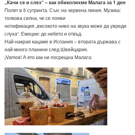
„Качи се и слез“ – как обиколихме Малага за 1 ден
Полет в 5 сутринта. Сън: на червена линия. Музика:
толкова силна, че се появи
нотификация „високото ниво на звука може да увреди
слуха“. Емоции: до небето и отвъд.
Най-накрая кацаме в Испания – втората държава с
най-много планини след Швейцария.
¡Vamos! А ето как ни посрещна Малага: