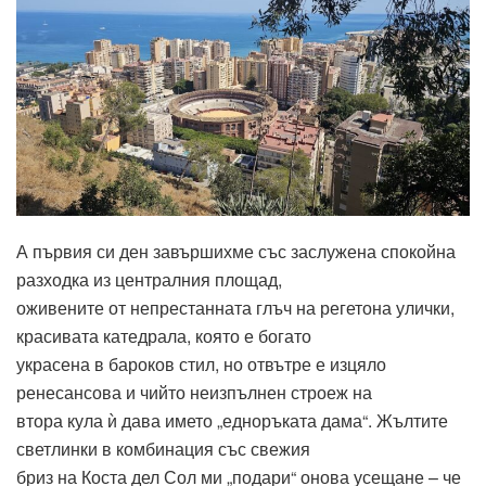
А първия си ден завършихме със заслужена спокойна
разходка из централния площад,
оживените от непрестанната глъч на регетона улички,
красивата катедрала, която е богато
украсена в бароков стил, но отвътре е изцяло
ренесансова и чийто неизпълнен строеж на
втора кула ѝ дава името „едноръката дама“. Жълтите
светлинки в комбинация със свежия
бриз на Коста дел Сол ми „подари“ онова усещане – че