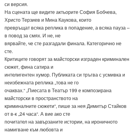
си версия.
На сцената ще видите актьорите София Бобчева,
Христо Терзиев и Мина Каукова, които
превръщат всяка реплика в попадение, а всяка пауза –
в повод за смях. И не, не
вярвайте, че сте разгадали финала. Категорично не
сте.
Критиците говорят за майсторски изграден криминален
сюжет, фина сатира и
интелигентен хумор. Публиката си тръгва с усмивка и
неизбежната реплика „това не го
очаквах.“ „Пиесата в Театър 199 е композирана
майсторски в пространството на
криминалните сюжети“, пише за нея Димитър Стайков
от в-к „24 часа“. А вие ако сте
почитател на завързаните истории, на ироничното
намигване към любовта и