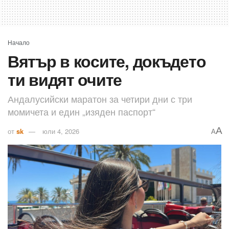
Начало
Вятър в косите, докъдето
ти видят очите
Андалусийски маратон за четири дни с три
момичета и един „изяден паспорт“
A
от
sk
юли 4, 2026
A