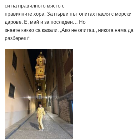
си на правилното място с
правилните хора. За първи път опитах паеля с морски
дарове. Е, май и за последен… Но
знаете какво са казали. „Ако не опиташ, никога няма да
разбереш“.