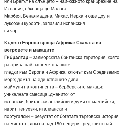
или Брегът на слънцето – най-южното крайбрежие на
Испания, обхващащо Малага,
Марбея, Беналмадена, Михас, Нерха и още други
луксозни курорти, запазили испанския
си чар.
Където Европа среща Африка: Скалата на
ветровете и макаците
Гибралтар
– задморската британска територия, която
разкрива най-зашеметяващите
гледки към Европа и Африка; ключът към Средиземно
море; домът на единствените диви
маймуни на континента – берберските макаци;
уникалната смесица „джанито“ от
испански, британски английски и думи от малтийски,
иврит, генуезки, италиански и
португалски – резултат от богатата търговска история
на мястото; дом на над 150 пещери,сред които най-