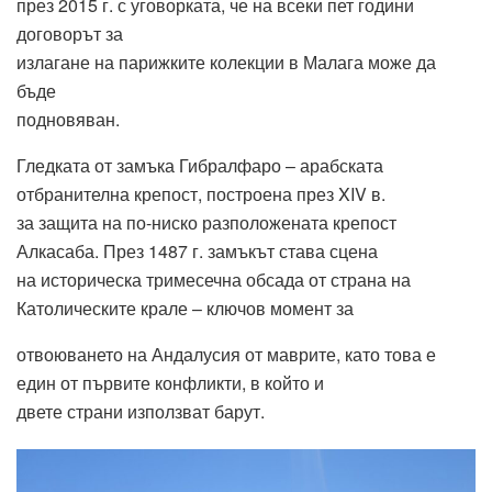
през 2015 г. с уговорката, че на всеки пет години
договорът за
излагане на парижките колекции в Малага може да
бъде
подновяван.
Гледката от замъка Гибралфаро – арабската
отбранителна крепост, построена през XIV в.
за защита на по-ниско разположената крепост
Алкасаба. През 1487 г. замъкът става сцена
на историческа тримесечна обсада от страна на
Католическите крале – ключов момент за
отвоюването на Андалусия от маврите, като това е
един от първите конфликти, в който и
двете страни използват барут.