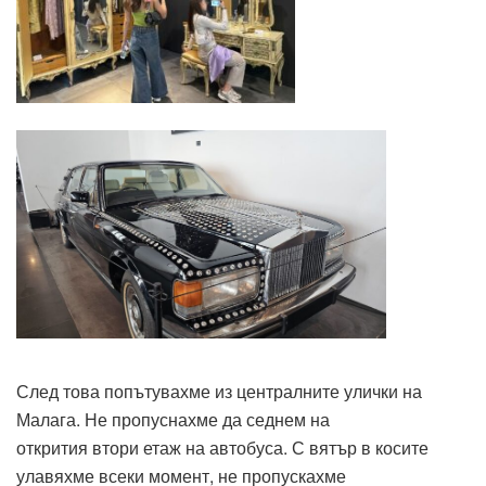
След това попътувахме из централните улички на
Малага. Не пропуснахме да седнем на
открития втори етаж на автобуса. С вятър в косите
улавяхме всеки момент, не пропускахме