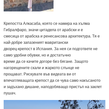
Крепостта Алкасаба, която се намира на хълма
Гибралфаро, значи цитадела от арабски и е
смесица от арабска и ренесансова архитектура. Тя е
най-добре запазеният мавритански
дворец-крепост в Испания. За нея си подгответе не
само удобни обувки, но и достатъчно
време да се качите догоре без бягане. Защото
нагорещените скали и жаркото слънце не
прощават. Рискувате във видеата ви от
впечатляващата крепост да се чува само накъсаното
и задъхано дишане, наподобяващо пристъп на заклет
пушач.