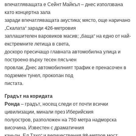
впечатляващата е Сейнт Майкъл – днес използвана
като концертна зала
заради впечатляващата акустика; място, още наричано
„Скалата“ заради 426-метровия
заплашителен варовиков масив; „баща“ на едно от най-
екстремните летища в света,
доскоро пресичащо главната автомобилна улица и
построено върху тесен пясъчен
провлак. Днес автомобилният трафик е пренасочен в
подземен тунел, прокопан под
пистата.
Градът на коридата
Ронда
– градът, носещ следи от почти всички
цивилизации, минали през Иберийския
полуостров, разположен на 750 метра надморска
височина. Известен с драматичния
каньон „Ел Тахо“ и величествения 98-метров мост