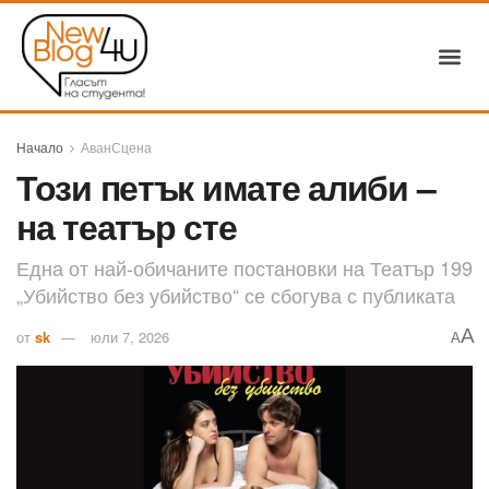
Начало
АванСцена
Този петък имате алиби –
на театър сте
Една от най-обичаните постановки на Театър 199
„Убийство без убийство“ се сбогува с публиката
A
от
sk
юли 7, 2026
A