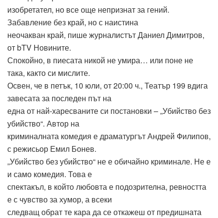
изобретател, но все още непризнат за гений.
Забавление без край, но с наистина
неочакван край, пише журналистът Даниел Димитров,
от bTV Новините.
Спокойно, в пиесата никой не умира… или поне не
така, както си мислите.
Освен, че в петък, 10 юли, от 20:00 ч., Театър 199 вдига
завесата за последен път на
една от най-харесваните си постановки – „Убийство без
убийство“. Автор на
криминалната комедия е драматургът Андрей Филипов,
с режисьор Емил Бонев.
„Убийство без убийство“ не е обичайно криминале. Не е
и само комедия. Това е
спектакъл, в който любовта е подозрителна, ревността
е с чувство за хумор, а всеки
следващ обрат те кара да се откажеш от предишната