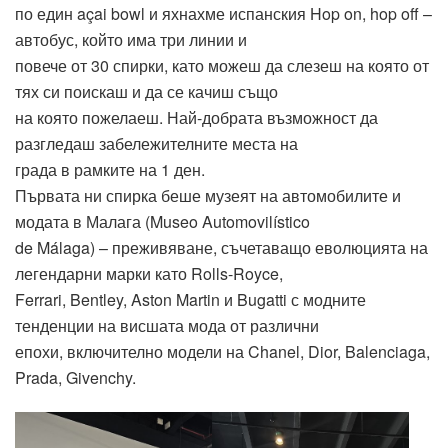
по един açai bowl и яхнахме испанския Hop on, hop off –
автобус, който има три линии и
повече от 30 спирки, като можеш да слезеш на която от
тях си поискаш и да се качиш също
на която пожелаеш. Най-добрата възможност да
разгледаш забележителните места на
града в рамките на 1 ден.
Първата ни спирка беше музеят на автомобилите и
модата в Малага (Museo Automovilístico
de Málaga) – преживяване, съчетаващо еволюцията на
легендарни марки като Rolls-Royce,
Ferrari, Bentley, Aston Martin и Bugatti с модните
тенденции на висшата мода от различни
епохи, включително модели на Chanel, Dior, Balenciaga,
Prada, Givenchy.