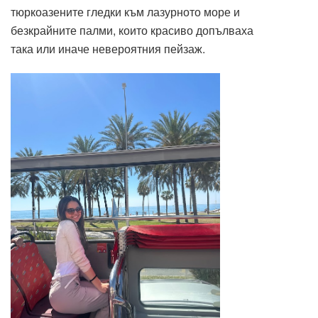
тюркоазените гледки към лазурното море и
безкрайните палми, които красиво допълваха
така или иначе невероятния пейзаж.