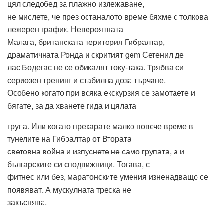
цял следобед за плажно излежаване,
не мислете, че през останалото време бяхме с толкова
лежерен график. Невероятната
Малага, британската територия Гибралтар,
драматичната Ронда и скритият gem Сетенил де
лас Бодегас не се обикалят току-така. Трябва си
сериозен тренинг и стабилна доза търчане.
Особено когато при всяка екскурзия се замотаете и
бягате, за да хванете гида и цялата
група. Или когато прекарате малко повече време в
тунелите на Гибралтар от Втората
световна война и изпуснете не само групата, а и
българските си сподвижници. Тогава, с
фитнес или без, маратонските умения изненадващо се
появяват. А мускулната треска не
закъснява.