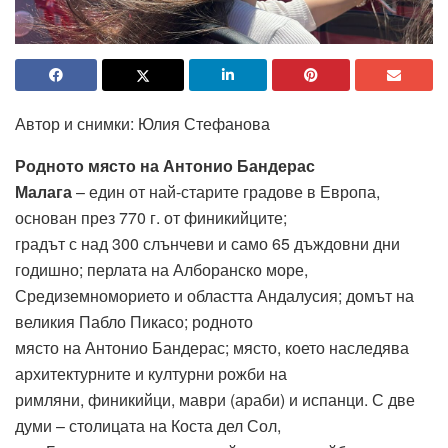
Автор и снимки: Юлия Стефанова
Родното място на Антонио Бандерас
Малага
– един от най-старите градове в Европа,
основан през 770 г. от финикийците;
градът с над 300 слънчеви и само 65 дъждовни дни
годишно; перлата на Алборанско море,
Средиземноморието и областта Андалусия; домът на
великия Пабло Пикасо; родното
място на Антонио Бандерас; място, което наследява
архитектурните и културни рожби на
римляни, финикийци, маври (араби) и испанци. С две
думи – столицата на Коста дел Сол,