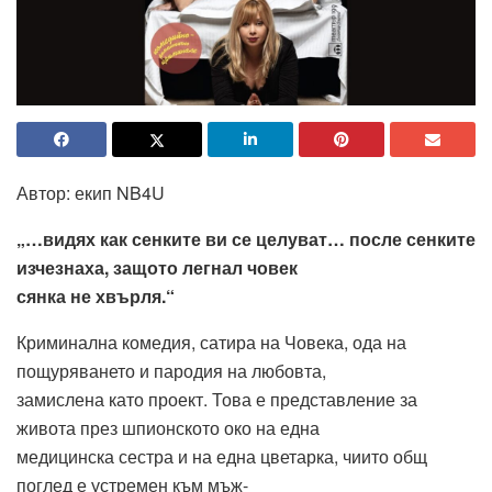
Автор: екип NB4U
„…видях как сенките ви се целуват… после сенките
изчезнаха, защото легнал човек
сянка не хвърля.“
Криминална комедия, сатира на Човека, ода на
пощуряването и пародия на любовта,
замислена като проект. Това е представление за
живота през шпионското око на една
медицинска сестра и на една цветарка, чиито общ
поглед е устремен към мъж-