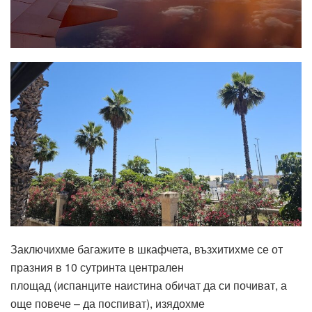
Заключихме багажите в шкафчета, възхитихме се от
празния в 10 сутринта централен
площад (испанците наистина обичат да си почиват, а
още повече – да поспиват), изядохме