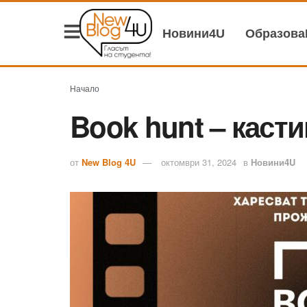
Новини4U
Образов
Начало
Book hunt – каст
от
New Blog 4U
октомври 31, 2024
в
Новини4U