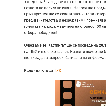
закадки, тайни кодове и карти, които ще те о
позната на всички ни книга! Напред ще прод
пръв приятел ще се окажат знанията за литера
предизвикателства и незабравими преживяван
голямата награда – ваучери на стойност 60 лв
отбора-победител!
Очакваме те! Кастингът ще се проведе на
28.1
на НБУ и ще бъде заснет. Риалити шоуто ще б
ще ви задава въпроси, базирани на информац
Кандидатствай
ТУК