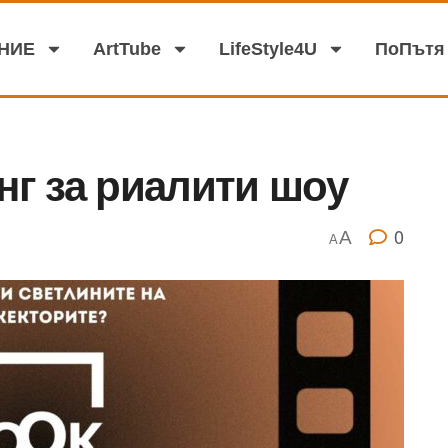
аНИЕ
АrtTube
LifeStyle4U
ПоПътя
инг за риалити шоу
0
A
A