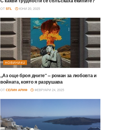
С какви трудности се сблъскаха екипите?
ОТ
ЮНИ 20, 2025
STL
НОВИНИ4U
,,Аз още броя дните“ – роман за любовта и
войната, която я разрушава
ОТ
ФЕВРУАРИ 24, 2025
СЕЛИН АРИФ