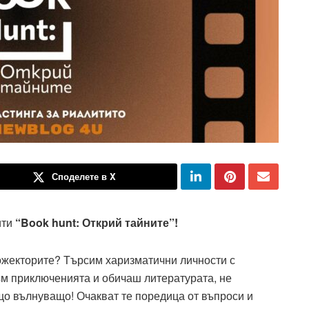
Споделете в X
ити
“Book hunt: Открий тайните”!
рожекторите? Търсим харизматични личности с
към приключенията и обичаш литературата, не
що вълнуващо! Очакват те поредица от въпроси и