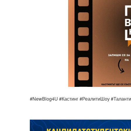
#NewBlog4U #Кастинг #РеалитиШоу #Таланти