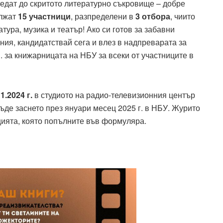
тведат до скритото литературно съкровище – добре
ължат
15 участници
, разпределени в
3 отбора
, чиито
тура, музика и театър! Ако си готов за забавни
ия, кандидатствай сега и влез в надпреварата за
. за книжарницата на НБУ за всеки от участниците в
1.2024 г.
в студиото на радио-телевизионния център
ъде заснето през януари месец 2025 г. в НБУ. Журито
ията, която попълните във формуляра.