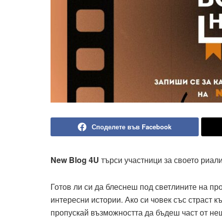
Споделете във Facebook
New Blog 4U
търси участници за своето риал
Готов ли си да блеснеш под светлините на п
интересни истории. Ако си човек със страст 
пропускай възможността да бъдеш част от не