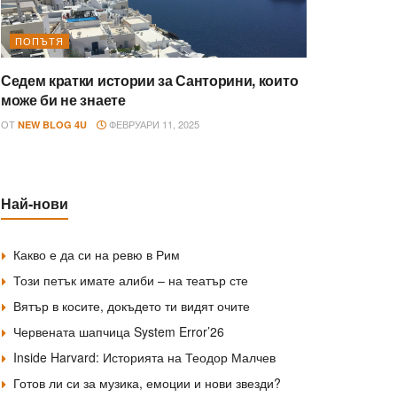
ПОПЪТЯ
Седем кратки истории за Санторини, които
може би не знаете
ОТ
ФЕВРУАРИ 11, 2025
NEW BLOG 4U
Най-нови
Какво е да си на ревю в Рим
Този петък имате алиби – на театър сте
Вятър в косите, докъдето ти видят очите
Червената шапчица System Error’26
Inside Harvard: Историята на Теодор Малчев
Готов ли си за музика, емоции и нови звезди?