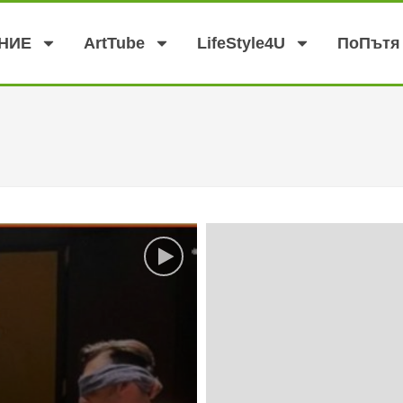
аНИЕ
АrtTube
LifeStyle4U
ПоПътя