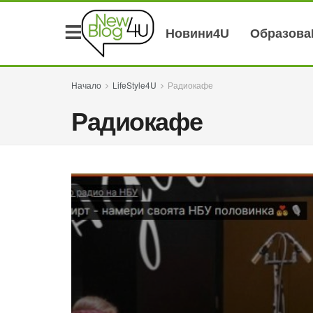
Новини4U
Образов
Начало
LifeStyle4U
Радиокафе
Радиокафе