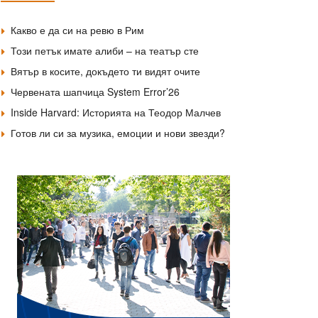
Какво е да си на ревю в Рим
Този петък имате алиби – на театър сте
Вятър в косите, докъдето ти видят очите
Червената шапчица System Error’26
Inside Harvard: Историята на Теодор Малчев
Готов ли си за музика, емоции и нови звезди?