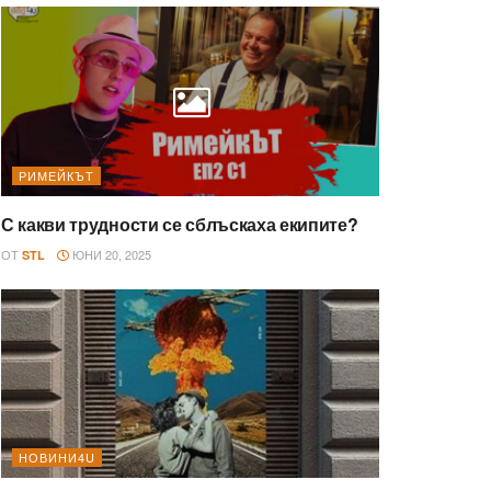
РИМЕЙКЪТ
С какви трудности се сблъскаха екипите?
ОТ
ЮНИ 20, 2025
STL
НОВИНИ4U