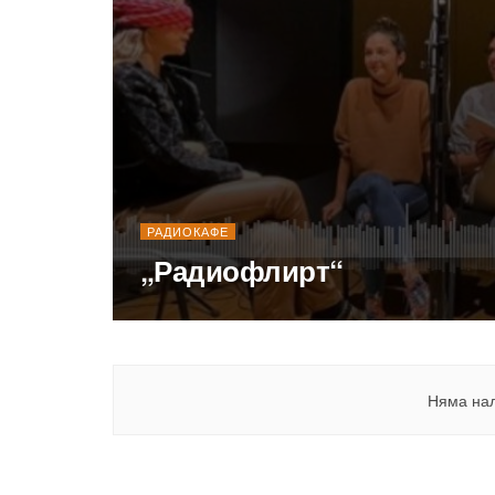
РАДИОКАФЕ
„Радиофлирт“
Няма на