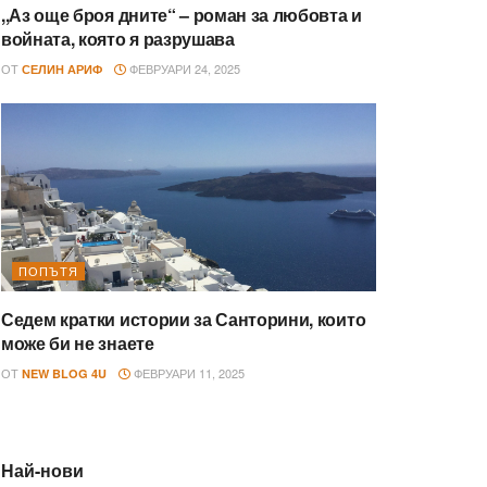
,,Аз още броя дните“ – роман за любовта и
войната, която я разрушава
ОТ
ФЕВРУАРИ 24, 2025
СЕЛИН АРИФ
ПОПЪТЯ
Седем кратки истории за Санторини, които
може би не знаете
ОТ
ФЕВРУАРИ 11, 2025
NEW BLOG 4U
Най-нови