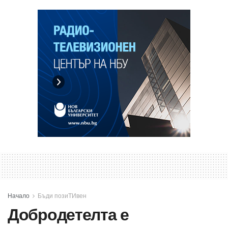
Начало
Бъди позиТИвен
Добродетелта е