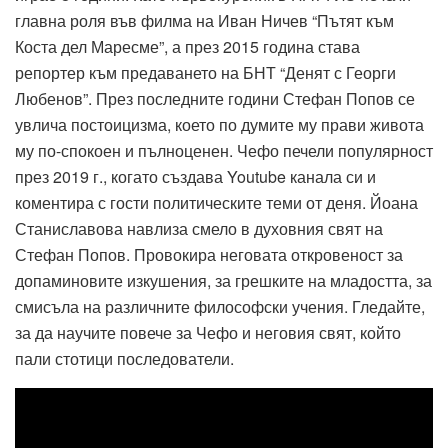
главна роля във филма на Иван Ничев “Пътят към
Коста дел Маресме”, а през 2015 година става
репортер към предаването на БНТ “Денят с Георги
Любенов”. През последните години Стефан Попов се
увлича постоицизма, което по думите му прави живота
му по-спокоен и пълноценен. Чефо печели популярност
през 2019 г., когато създава Youtube канала си и
коментира с гости политическите теми от деня. Йоана
Станиславова навлиза смело в духовния свят на
Стефан Попов. Провокира неговата откровеност за
допаминовите изкушения, за грешките на младостта, за
смисъла на различните философски учения. Гледайте,
за да научите повече за Чефо и неговия свят, който
пали стотици последователи.