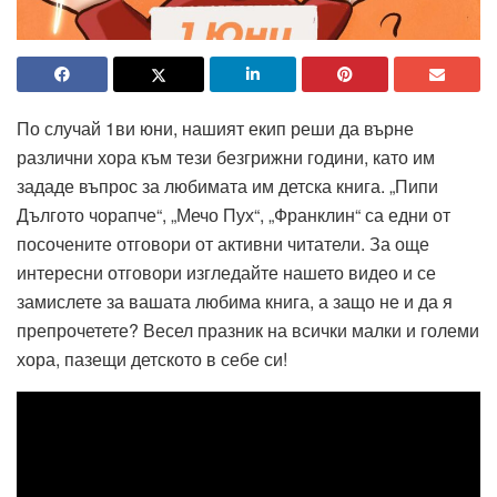
По случай 1ви юни, нашият екип реши да върне
различни хора към тези безгрижни години, като им
зададе въпрос за любимата им детска книга. „Пипи
Дългото чорапче“, „Мечо Пух“, „Франклин“ са едни от
посочените отговори от активни читатели. За още
интересни отговори изгледайте нашето видео и се
замислете за вашата любима книга, а защо не и да я
препрочетете? Весел празник на всички малки и големи
хора, пазещи детското в себе си!