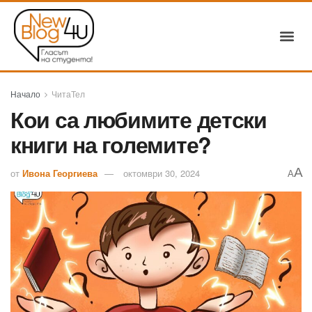
Начало
ЧитаТел
Кои са любимите детски
книги на големите?
A
от
Ивона Георгиева
октомври 30, 2024
A