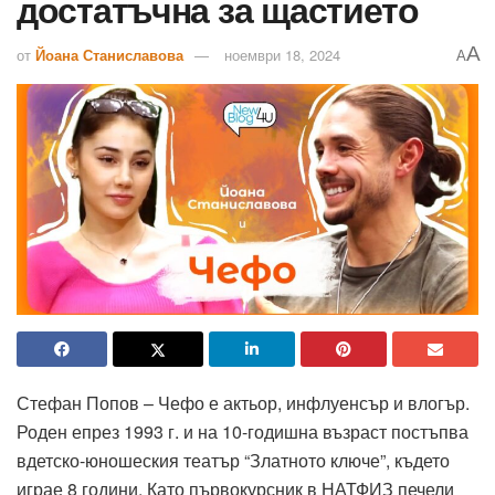
достатъчна за щастието
A
от
Йоана Станиславова
ноември 18, 2024
A
Стефан Попов – Чефо е актьор, инфлуенсър и влогър.
Роден епрез 1993 г. и на 10-годишна възраст постъпва
вдетско-юношеския театър “Златното ключе”, където
играе 8 години. Като първокурсник в НАТФИЗ печели