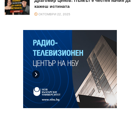
Драгомир Ценов: Пънкът е честен начин да
кажеш истината
ОКТОМВРИ 22, 2025