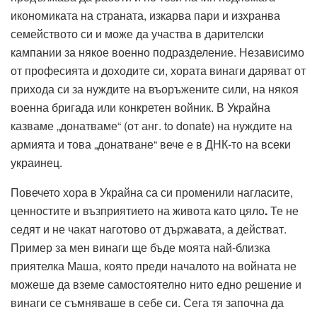
икономиката на страната, изкарва пари и изхранва
семейството си и може да участва в дарителски
кампании за някое военно подразделение. Независимо
от професията и доходите си, хората винаги даряват от
прихода си за нуждите на въоръжените сили, на някоя
военна бригада или конкретен войник. В Украйна
казваме „донатваме“ (от анг. to donate) на нуждите на
армията и това „донатване“ вече е в ДНК-то на всеки
украинец.
Повечето хора в Украйна са си променили нагласите,
ценностите и възприятието на живота като цяло
.
Те не
седят и не чакат наготово от държавата, а действат.
Пример за мен винаги ще бъде моята най-близка
приятелка Маша, която преди началото на войната не
можеше да вземе самостоятелно нито едно решение и
винаги се съмняваше в себе си. Сега тя започна да