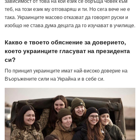
зависимост от това на кой език се обръща човек към
теб, на този език му отговаряш и ти. Но сега вече не е
така. Украинците масово отказват да говорят руски и
изобщо не става дума децата да го изучават в училище.
Какво е твоето обяснение за доверието,
което украинците гласуват
на президента
си?
По принцип украинците имат най-високо доверие на
Въоръжените сили на Украйна и в себе си.