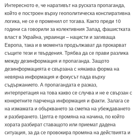
Интересното е, че наративът на руската пропаганда,
който е построен върху геополитическа конспиративна
логика, не се е променил от тогава. Както преди 10
години са говорили за колективния Запад, фашистката
власт в Украйна, украинци – нацисти и загиваща
Европа, така и в момента продължават да прокарват
същите тези и твърдения. Трябва да се прави разлика
между дезинформация и пропаганда. Защото
дезинформацията е свързана с някаква форма на
невярна информация и фокусът пада върху
съдържанието. А пропагандата е разказ,
интерпретация на това какво се случва и не е свързан с
конкретните парченца информация и факти. Залага се
на измамата и объркването за сметка на убеждаването
и разбирането. Целта е промяна на начина, по който
хората разбират ставащото или приемат дадена
ситуация, за да се провокира промяна на действията и