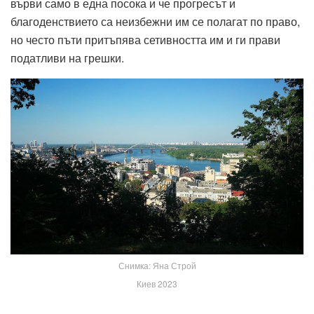
върви само в една посока и че прогресът и
благоденствието са неизбежни им се полагат по право,
но често пъти притъпява сетивността им и ги прави
податливи на грешки.
Снимка: Яна Строй
Киев 2023