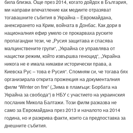
била близка. Още през 2014, когато дойдох в България,
ми направи впечатление как медиите отразяват
тогавашните събития в Украйна – Евромайдана,
анексирането на Крим, войната в Донбас. Как дори в
националния ефир умело се прокарваха руските
пропагандни тези, че „Русия защитава и спасява
малцинствените групи“, „Украйна се управлява от
нацистки режим, който извършва геноцид“, „Украйна
никога не е имала никакви исторически права, а
Киевска Рус – това е Русия“. Спомням си, че тогава бях
организирала открита прожекция на документалния
филм “Winter on fire” („Зима в пламъци: Борбата на
Украйна за свобода“) в НБУ с участието на украинския
посланик Микола Балтажи. Този филм разказва не
само за Евромайдана през 2013 и началото на 2014
година, но и разкрива факти, които са предпоставка за
днешните събития.