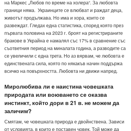
на Маркес „Любов по време на холера“. За любовта
граници няма. Украинците се влюбват и раждат деца,
животът продължава. Но има и хора, които се
развеждат. Гледах една статистика, според която през
първата половина на 2023 г. броят на регистрираните
бракове в Украйна е намалял със 17% в сравнение със
съответния период на миналата година, а разводите са
се увеличили с една трета. Но аз вярвам, че любовта е
единствената сила, която по някакъв начин поддържа
всичко на повърхността. Любовта ни движи напред.
Миролюбива ли е наистина човешката
природата или воюването се оказва
инстинкт, който дори в 21 в. не можем да
заличим?
Смятам, че човешката природа е двойнствена. Зависи
от условията, в които е поставен човек. Той може да