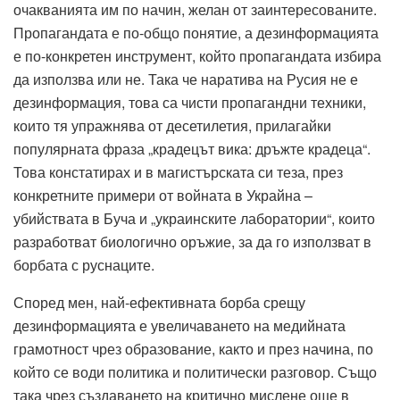
очакванията им по начин, желан от заинтересованите.
Пропагандата е по-общо понятие, а дезинформацията
е по-конкретен инструмент, който пропагандата избира
да използва или не. Така че наратива на Русия не е
дезинформация, това са чисти пропагандни техники,
които тя упражнява от десетилетия, прилагайки
популярната фраза „крадецът вика: дръжте крадеца“.
Това констатирах и в магистърската си теза, през
конкретните примери от войната в Украйна –
убийствата в Буча и „украинските лаборатории“, които
разработват биологично оръжие, за да го използват в
борбата с руснаците.
Според мен, най-ефективната борба срещу
дезинформацията е увеличаването на медийната
грамотност чрез образование, както и през начина, по
който се води политика и политически разговор. Също
така чрез създаването на критично мислене още в