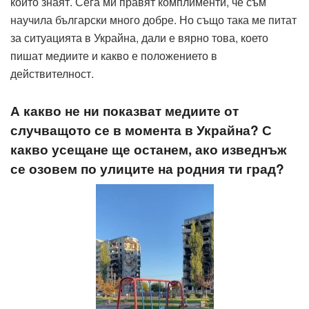
които знаят. Сега ми правят комплименти, че съм
научила български много добре. Но също така ме питат
за ситуацията в Украйна, дали е вярно това, което
пишат медиите и какво е положението в
действителност.
А какво не ни показват медиите от
случващото се в момента в Украйна? С
какво усещане ще останем, ако изведнъж
се озовем по улиците на родния ти град?