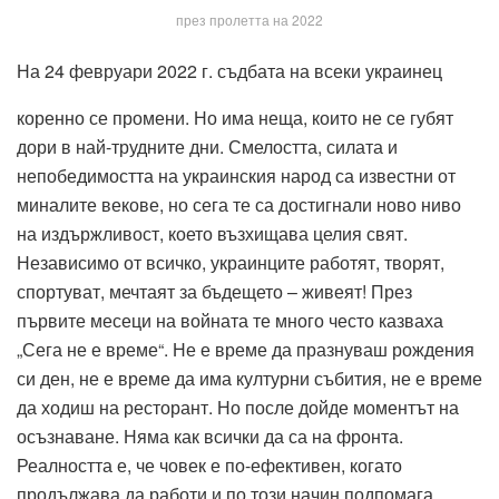
през пролетта на 2022
На 24 февруари 2022 г. съдбата на всеки украинец
коренно се промени. Но има неща, които не се губят
дори в най-трудните дни. Смелостта, силата и
непобедимостта на украинския народ са известни от
миналите векове, но сега те са достигнали ново ниво
на издържливост, което възхищава целия свят.
Независимо от всичко, украинците работят, творят,
спортуват, мечтаят за бъдещето – живеят! През
първите месеци на войната те много често казваха
„Сега не е време“. Не е време да празнуваш рождения
си ден, не е време да има културни събития, не е време
да ходиш на ресторант. Но после дойде моментът на
осъзнаване. Няма как всички да са на фронта.
Реалността е, че човек е по-ефективен, когато
продължава да работи и по този начин подпомага