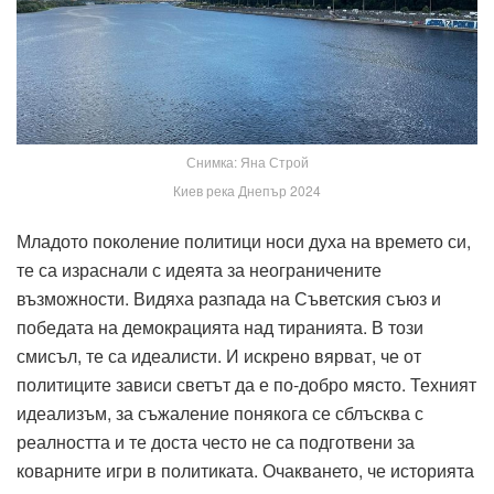
Снимка: Яна Строй
Киев река Днепър 2024
Младото поколение политици носи духа на времето си,
те са израснали с идеята за неограничените
възможности. Видяха разпада на Съветския съюз и
победата на демокрацията над тиранията. В този
смисъл, те са идеалисти. И искрено вярват, че от
политиците зависи светът да е по-добро място. Техният
идеализъм, за съжаление понякога се сблъсква с
реалността и те доста често не са подготвени за
коварните игри в политиката. Очакването, че историята