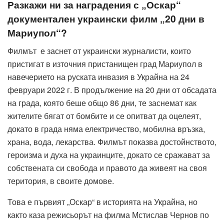
Разкажи ни за наградения с „Оскар“
документален украински филм „20 дни в
Мариупол“?
Филмът е заснет от украински журналисти, които
пристигат в източния пристанищен град Мариупол в
навечерието на руската инвазия в Украйна на 24
февруари 2022 г. В продължение на 20 дни от обсадата
на града, която беше общо 86 дни, те заснемат как
жителите бягат от бомбите и се опитват да оцелеят,
докато в града няма електричество, мобилна връзка,
храна, вода, лекарства. Филмът показва достойнството,
героизма и духа на украинците, докато се сражават за
собствената си свобода и правото да живеят на своя
територия, в своите домове.
Това е първият „Оскар“ в историята на Украйна, но
както каза режисьорът на филма Мстислав Чернов по