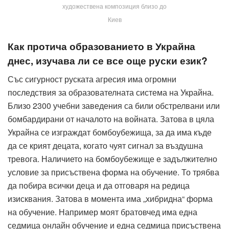
художествена композиция близо до
Киев
Как протича образованието в Украйна
днес, изучава ли се все още руски език?
Със сигурност руската агресия има огромни
последствия за образователната система на Украйна.
Близо 2300 учебни заведения са били обстрелвани или
бомбардирани от началото на войната. Затова в цяла
Украйна се изграждат бомбоубежища, за да има къде
да се крият децата, когато чуят сигнал за въздушна
тревога. Наличието на бомбоубежище е задължително
условие за присъствена форма на обучение. То трябва
да побира всички деца и да отговаря на редица
изисквания. Затова в момента има „хибридна“ форма
на обучение. Например моят братовчед има една
седмица онлайн обучение и една седмица присъствена