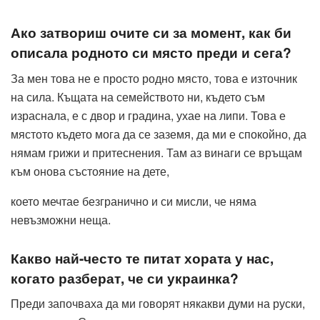
Ако затвориш очите си за момент, как би
описала родното си място преди и сега?
За мен това не е просто родно място, това е източник
на сила. Къщата на семейството ни, където съм
израснала, е с двор и градина, ухае на липи. Това е
мястото където мога да се заземя, да ми е спокойно, да
нямам грижи и притеснения. Там аз винаги се връщам
към онова състояние на дете,
което мечтае безгранично и си мисли, че няма
невъзможни неща.
Какво най-често те питат хората у нас,
когато разберат, че си украинка?
Преди започваха да ми говорят някакви думи на руски,