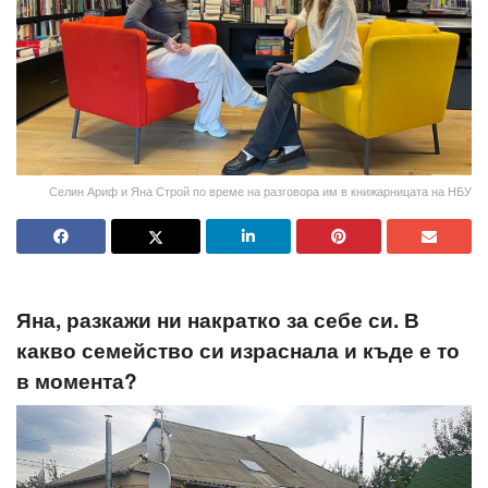
Селин Ариф и Яна Строй по време на разговора им в книжарницата на НБУ
Яна, разкажи ни накратко за себе си. В
какво семейство си израснала и къде е то
в момента
?