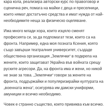
кара кола, реализира авторски курс по правоговор и
сценична реч, помага на майки с деца и преселници,
които нямат достатъчно средства и имат нужда от най-
необходимите неща за физическо оцеляване.
Има много млади хора, които изцяло сменят
професията си, за да подпомагат тези, които са на
фронта. Например, една моя позната Ксения, която
също завърши театралния университет, създаде
обществена организация „Землячки“ в подкрепа на
жените, които защитават Украйна във войната срещу
руските агресори. Да, на фронта има и жени, но никой
не знае за това. „Землячки“ говори за жените на
фронта, поддържайки и популяризирайки културата на
„военната жена“, осигурява им дамски униформи,
амуниции и всичко необходимо.
Човек е странно същество, което привиква към всичко.