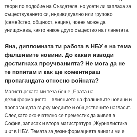
твори по подобие на Създателя, но усети ли заплаха за
съществуването си, индивидуално или групово
(семейство, общност, нация), човек може да
унищожава, както никое друго същество на планетата.
Яна, дипломната ти работа в НБУ е на тема
фалшивите новини. До какви изводи
достигнаха проучванията? Не мога да не
те попитам и как ще коментираш
пропагандата относно войната?
Магистърската ми теза беше „Ерата на
дезинформацията – влиянието на фалшивите новини и
пропагандата върху медиите и обществените нагласи“.
След като окончателно се преместих да живея в
София, записах и втора магистратура „Журналистика
3.0“ в НБУ. Темата за дезинформацията винаги ми е