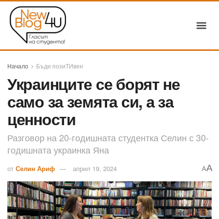
Начало
Бъди позиТИвен
Украинците се борят не
само за земята си, а за
ценности
Разговор на 20-годишната студентка Селин с 30-
годишната украинка Яна
A
от
Селин Ариф
април 19, 2024
A