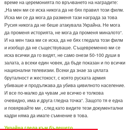
време на церемонията по връчването на наградите:
„На мен ми се иска никога да не бях правил този филм.
Иска ми се да мога да разменя тази награда за това
Русия никога да не беше атакувала Украйна. Не мога
да променя историята, не мога да променя миналото“.
И на мен така ми се иска, да не бях гледала този филм
и изобщо да не съществуваше. Същевременно ми се
иска всички да го видят, не само онези 50-100 души в
залата, а всеки един човек, да бъде показан и по всички
национални телевизии. Всеки да знае за цялата
бруталност и жестокост, с която руската армия
убиваше и продължава да убива цивилното население.
И все по-малко да чувам „не всичко е толкова
очевидно, има и друга гледна точка“. Защото тя е една
и повярвайте ми , след като видите тези документални
кадри няма да имате съмнение в това.
Украйна гледа към бъдещето