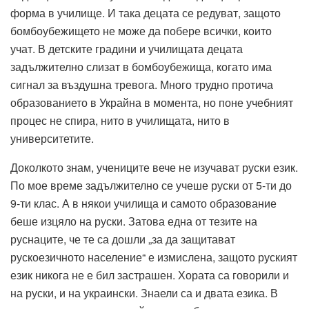
форма в училище. И така децата се редуват, защото
бомбоубежището не може да побере всички, които
учат. В детските градини и училищата децата
задължително слизат в бомбоубежища, когато има
сигнал за въздушна тревога. Много трудно протича
образованието в Украйна в момента, но поне учебният
процес не спира, нито в училищата, нито в
университетите.
Доколкото знам, учениците вече не изучават руски език.
По мое време задължително се учеше руски от 5-ти до
9-ти клас. А в някои училища и самото образование
беше изцяло на руски. Затова една от тезите на
руснаците, че те са дошли „за да защитават
рускоезичното население“ е измислена, защото руският
език никога не е бил застрашен. Хората са говорили и
на руски, и на украински. Знаели са и двата езика. В