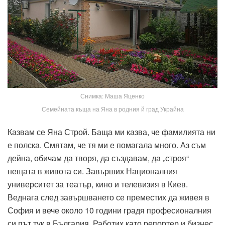
Снимка: Маша Яценко
Семейната къща на Яна в родния й град Украйна
Казвам се Яна Строй. Баща ми казва, че фамилията ни
е полска. Смятам, че тя ми е помагала много. Аз съм
дейна, обичам да творя, да създавам, да „строя“
нещата в живота си. Завърших Националния
университет за театър, кино и телевизия в Киев.
Веднага след завършването се преместих да живея в
София и вече около 10 години градя професионалния
си път тук в България. Работих като репортер и бизнес