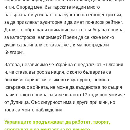
и т.н. Според мен, българските медии много
насърчават и усилват това чувство на етноцентризъм,
за да привлекат аудитория и да имат по-висок рейтинг.
Дали сте обръщали внимание как се съобщава новина
за катастрофа, например? Преди да се каже колко
души са загинали се казва, че „няма пострадали
българи“.
Затова, независимо че Украйна е недалеч от България
и, че става въпрос за нация, с която българите са
близки исторически, езиково и културно, новина,
свързана с войната, не може да въздейства по същия
начин, както новина за изчезналото 17-годишно момиче
от Дупница. Със сигурност има и други причини, но
това са моите наблюдения.
Украинците продължават да
работят, творят,
спортуват и да мечтаят за бъдещето