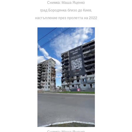
Снимка: Маша Яценко
град Бородянка близо до Киев,
настъпление през пролетта на 2022
Снимка: Маша Яценко