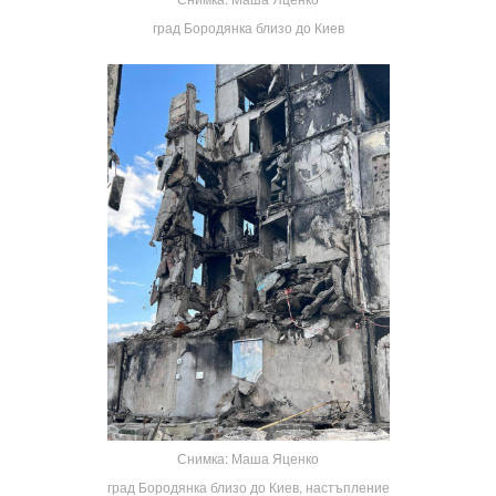
град Бородянка близо до Киев
Снимка: Маша Яценко
град Бородянка близо до Киев, настъпление