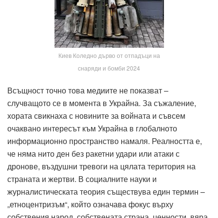
Киев Коледно дърво от отпадъци на
снаряди и бомби 2024
Всъщност точно това медиите не показват –
случващото се в момента в Украйна. За съжаление,
хората свикнаха с новините за войната и съвсем
очаквано интересът към Украйна в глобалното
информационно пространство намаля. Реалността е,
че няма нито ден без ракетни удари или атаки с
дронове, въздушни тревоги на цялата територия на
страната и жертви. В социалните науки и
журналистическата теория съществува един термин –
„етноцентризъм“, който означава фокус върху
собствения народ, собствената страна, ценности, вяра