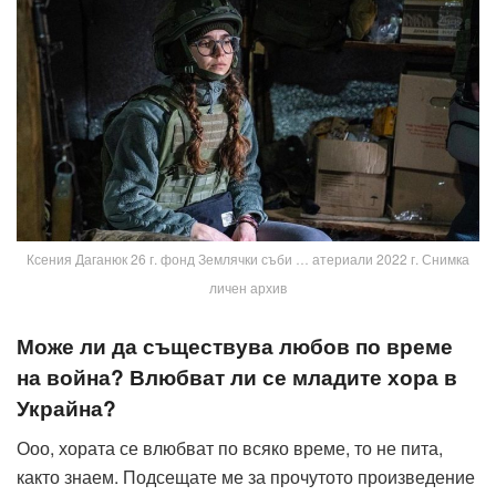
Ксения Даганюк 26 г. фонд Землячки съби … атериали 2022 г. Снимка
личен архив
Може ли да съществува любов по време
на война? Влюбват ли се младите хора в
Украйна?
Ооо, хората се влюбват по всяко време, то не пита,
както знаем. Подсещате ме за прочутото произведение