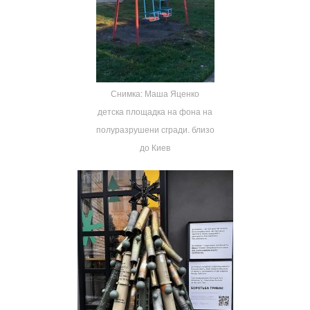
Снимка: Маша Яценко
детска площадка на фона на
полуразрушени сгради. близо
до Киев