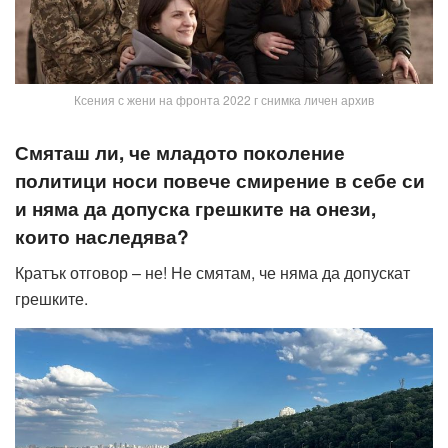
Ксения с жени на фронта 2022 г снимка личен архив
Смяташ ли, че младото поколение
политици носи повече смирение в себе си
и няма да допуска грешките на онези,
които наследява?
Кратък отговор – не! Не смятам, че няма да допускат
грешките.