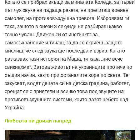
Когато се прибрах вкъщи за миналата Коледа, за първи
път чух звука на падаща ракета, на прелитащ военен
самолет, на противовъздушна тревога. Изброявам ги
така, защото в онези 3 секунди не разбираш какво
точно чуваш. Движен си от инстинкта за
самосъхранение и тичаш, за да се скриеш, защото
мислиш, че след звука ще последва и взрив. Когато
разказвах тази история на Маша, тя каза „ние вече
свикнахме“. Затова животът на украинците протича по
същия начин, както при останалите хора по света. Те
закусват, водят децата си на детска градина, работят,
срещат се с приятели и всичко това под звуците на
противовъздушните системи, които пазят небето над
Украйна.
Любовта ни движи напред