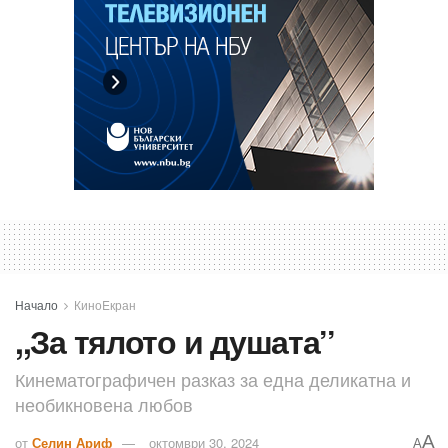
Начало
КиноEкран
,,За тялото и душата’’
Кинематографичен разказ за една деликатна и
необикновена любов
A
от
Селин Ариф
октомври 30, 2024
A