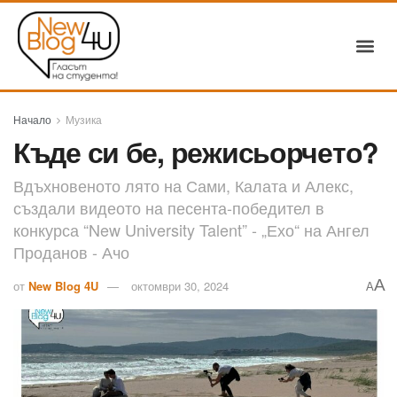
Начало
Музика
Къде си бе, режисьорчето?
Вдъхновеното лято на Сами, Калата и Алекс,
създали видеото на песента-победител в
конкурса “New University Talent” - „Ехо“ на Ангел
Проданов - Ачо
A
от
New Blog 4U
октомври 30, 2024
A