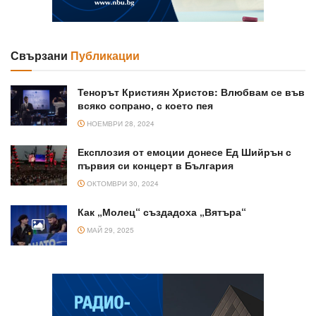
Свързани
Публикации
Тенорът Кристиян Христов: Влюбвам се във
всяко сопрано, с което пея
НОЕМВРИ 28, 2024
Експлозия от емоции донесе Ед Шийрън с
първия си концерт в България
ОКТОМВРИ 30, 2024
Как „Молец“ създадоха „Вятъра“
МАЙ 29, 2025