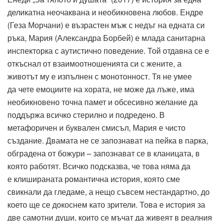
деликатна неочаквана и необикновена любов. Ендре
(Геза Морчани) е възрастен мъж с недъг на едната си
ръка, Мария (Александра Борбей) е млада санитарна
инспекторка с аутистично поведение. Той отдавна се е
откъснал от взаимоотношенията си с жените, а
животът му е изпълнен с монотонност. Тя не умее
да чете емоциите на хората, не може да лъже, има
необикновено точна памет и обсесивно желание да
поддържа всичко стерилно и подредено. В
метафоричен и буквален смисъл, Мария е чисто
създание. Двамата не се запознават на пейка в парка,
обградена от божури – запознават се в кланицата, в
която работят. Всичко подсказва, че това няма да
е клишираната романтична история, която сме
свикнали да гледаме, а нещо съвсем нестандартно, до
което ще се докоснем като зрители. Това е история за
две самотни души, които се мъчат да живеят в реалния