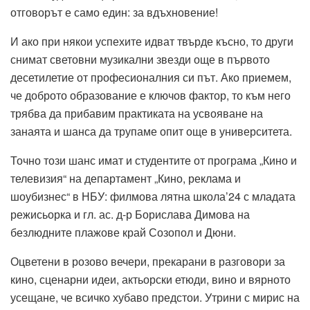
отговорът е само един: за вдъхновение!
И ако при някои успехите идват твърде късно, то други
снимат световни музикални звезди още в първото
десетилетие от професионалния си път. Ако приемем,
че доброто образование е ключов фактор, то към него
трябва да прибавим практиката на усвояване на
занаята и шанса да трупаме опит още в университета.
Точно този шанс имат и студентите от програма „Кино и
телевизия“ на департамент „Кино, реклама и
шоубизнес“ в НБУ: филмова лятна школа’24 с младата
режисьорка и гл. ас. д-р Борислава Димова на
безлюдните плажове край Созопол и Дюни.
Оцветени в розово вечери, прекарани в разговори за
кино, сценарни идеи, актьорски етюди, вино и вярното
усещане, че всичко хубаво предстои. Утрини с мирис на