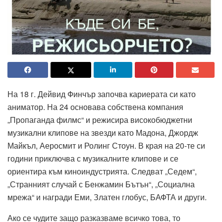
На 18 г. Дейвид Финчър започва кариерата си като
аниматор. На 24 основава собствена компания
„Пропаганда филмс“ и режисира високобюджетни
музикални клипове на звезди като Мадона, Джордж
Майкъл, Аеросмит и Ролинг Стоун. В края на 20-те си
години приключва с музикалните клипове и се
ориентира към киноиндустрията. Следват „Седем“,
„Странният случай с Бенжамин Бътън“, „Социална
мрежа“ и награди Еми, Златен глобус, БАФТА и други.
Ако се чудите защо разказваме всичко това, то