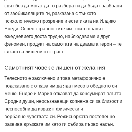
свят без да могат да го разберат и да бъдат разбрани
от заобикалящите ги, разказана с тънкото
психологическо прозрение и естетиката на Илдико
Енеди. Освен странностите им, които правят
ежедневието доста трудно, наблюдаваме и друг
феномен, продукт на самотата на двамата герои – те
сякаш са лишени от страст.
Самотният човек е лишен от желания
Телесното е заключено и това метафорично е
подсказано с отказа им да ядат месо в обедното си
меню. Ендре и Мария отказват да консумират плътта.
Сродни души, неосъзнаващи копнежа си за близост и
неспособни да изразят физически и
вербално чувствата си. Режисьорката постепенно
развива връзката им като ги събира първо насън.