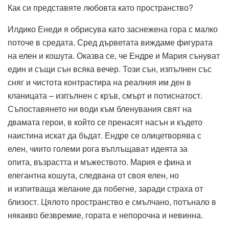
Как си представяте любовта като пространство?
Илдико Енеди я обрисува като заснежена гора с малко
поточе в средата. Сред дърветата виждаме фигурата
на елен и кошута. Оказва се, че Ендре и Мария сънуват
един и същи сън всяка вечер. Този сън, изпълнен със
сняг и чистота контрастира на реалния им ден в
кланицата – изпълнен с кръв, смърт и потиснатост.
Съпоставянето ни води към бленувания свят на
двамата герои, в който се пренасят насън и където
наистина искат да бъдат. Ендре се олицетворява с
елен, чиито големи рога въплъщават идеята за
опита, възрастта и мъжеството. Мария е фина и
елегантна кошута, следвана от своя елен, но
и изпитваща желание да побегне, заради страха от
близост. Цялото пространство е смълчано, потънало в
някакво безвремие, гората е непорочна и невинна.