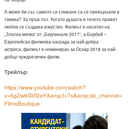
А може би със самото си сливане са се превърнали в
такива? За пръв път. Когато душата и тялото правят
любов се създава изкуство. Филмът е носител на
„Златна мечка“ от „Берлинале 2017“, а Борбей –
Европейска филмова награда за най-добра
актриса, филмът е номиниран за Оскар 2018 за най-
добър чуждоезичен филм.
Трейлър:
https://www.youtube.com/watch?
v=6gZw6GVf2eY&amp;t=7s&amp;ab_channel=
FilmsBoutique