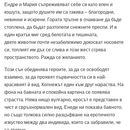
Ендре и Мария съпреживяват себе си като елен и
кошута, защото душите им са такива – благородни,
невинни и искрени. Гората тръпне в очакване да бъде
стоплена, да бъдат разтопепи снежните преспи. И в
един кратък миг сред белотата и тишината,
двете животни почти незабележимо докосват носовете
си, топлият им дъх се слива и този жест сгрява
пространството. Ражда се желанието.
Този сън обединява героите, за да се освободят
взаимно, за да проявят първичността си в най-
красивият ѝ вид. Копнежът един към друг нараства. На
фона на бавната и спокойна картина се появява
страстта. Няма нищо вулгарно, еросът е представен в
чист и свръхнормален вид. Енеди ни показва бавното,
но също толкова силно разцъфване на еротичното
изкуство между два индивида, които са забравили, че
са творци.