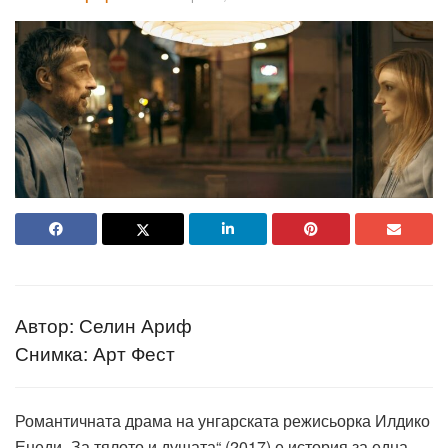
Автор: Селин Ариф
Снимка: Арт Фест
Романтичната драма на унгарската режисьорка Илдико
Енеди „За тялото и душата“ (2017) е история за една