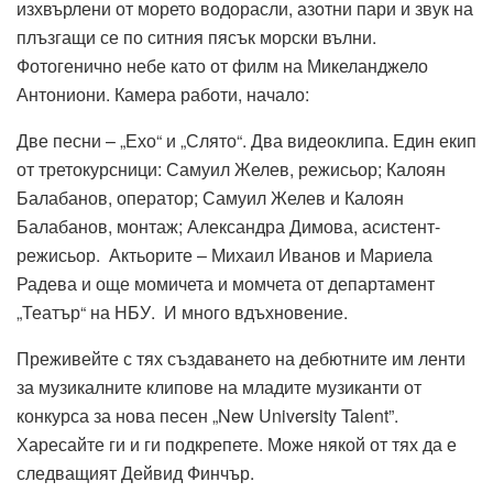
изхвърлени от морето водорасли, азотни пари и звук на
плъзгащи се по ситния пясък морски вълни.
Фотогенично небе като от филм на Микеланджело
Антониони. Камера работи, начало:
Две песни – „Ехо“ и „Слято“. Два видеоклипа. Един екип
от третокурсници: Самуил Желев, режисьор; Калоян
Балабанов, оператор; Самуил Желев и Калоян
Балабанов, монтаж; Александра Димова, асистент-
режисьор. Актьорите – Михаил Иванов и Мариела
Радева и още момичета и момчета от департамент
„Театър“ на НБУ. И много вдъхновение.
Преживейте с тях създаването на дебютните им ленти
за музикалните клипове на младите музиканти от
конкурса за нова песен „New University Talent”.
Харесайте ги и ги подкрепете. Може някой от тях да е
следващият Дейвид Финчър.