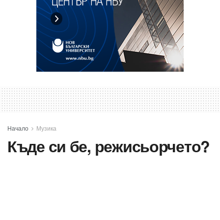
Начало
Музика
Къде си бе, режисьорчето?
Вдъхновеното лято на Сами, Калата и Алекс,
създали видеото на песента-победител в
конкурса “New University Talent” - „Ехо“ на Ангел
Проданов - Ачо
A