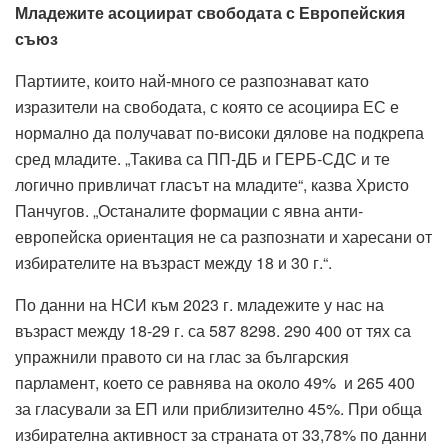
Младежите асоциират свободата с Европейския
съюз
Партиите, които най-много се разпознават като
изразители на свободата, с която се асоциира ЕС е
нормално да получават по-високи дялове на подкрепа
сред младите. „Такива са ПП-ДБ и ГЕРБ-СДС и те
логично привличат гласът на младите“, казва Христо
Панчугов. „Останалите формации с явна анти-
европейска ориентация не са разпознати и харесани от
избирателите на възраст между 18 и 30 г.“.
По данни на НСИ към 2023 г. младежите у нас на
възраст между 18-29 г. са 587 8298. 290 400 от тях са
упражнили правото си на глас за българския
парламент, което се равнява на около 49% и 265 400
за гласували за ЕП или приблизително 45%. При обща
избирателна активност за страната от 33,78% по данни