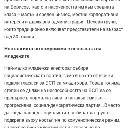
на Борисов, както и насочеността им към средната
класа – малък и среден бизнес, местни корпоративни
интереси и държавна администрация. Целеви групи,
които традиционно включват представители на възраст
над 30 години.
Носталгията по комунизма е непозната на
младежите
Най-малко младежки електорат събира
социалистическата партия, само 6 на сто от всички
подали гласа си за БСП са млади хора. Това в голяма
степен се дължи на неспособността на БСП да се
превърне в нормална лява, в някакъв смисъл –
прогресивна, социал-демократическа партия. „Вместо
да гледа напред, социалистите избират да трупат
подкрепа върху носталгия по комунистическия режим,
силно про-руска идентичност и страдание по