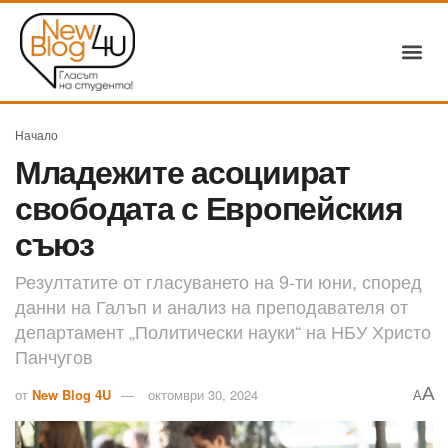
Начало
Младежите асоциират
свободата с Европейския
съюз
Резултатите от гласуването на 9-ти юни, според
данни на Галъп и анализ на преподавателя от
департамент „Политически науки“ на НБУ Христо
Панчугов
A
от
New Blog 4U
октомври 30, 2024
A