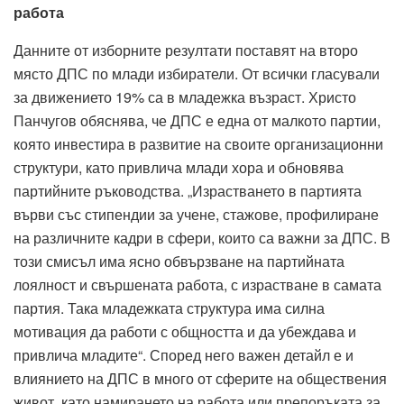
работа
Данните от изборните резултати поставят на второ
място ДПС по млади избиратели. От всички гласували
за движението 19% са в младежка възраст. Христо
Панчугов обяснява, че ДПС е една от малкото партии,
която инвестира в развитие на своите организационни
структури, като привлича млади хора и обновява
партийните ръководства. „Израстването в партията
върви със стипендии за учене, стажове, профилиране
на различните кадри в сфери, които са важни за ДПС. В
този смисъл има ясно обвързване на партийната
лоялност и свършената работа, с израстване в самата
партия. Така младежката структура има силна
мотивация да работи с общността и да убеждава и
привлича младите“. Според него важен детайл е и
влиянието на ДПС в много от сферите на обществения
живот, като намирането на работа или препоръката за