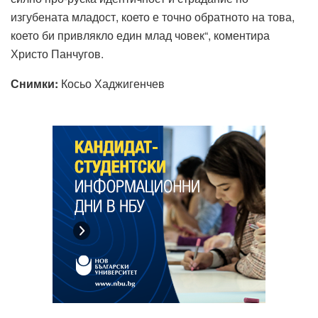
изгубената младост, което е точно обратното на това,
което би привлякло един млад човек“, коментира
Христо Панчугов.
Снимки:
Косьо Хаджигенчев