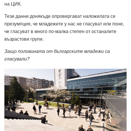
на ЦИК.
Тези данни донякъде опровергават наложилата се
презумпция, че младежите у нас не гласуват или поне,
че гласуват в много по-малка степен от останалите
възрастови групи.
Защо половината от българските младежи са
гласували?