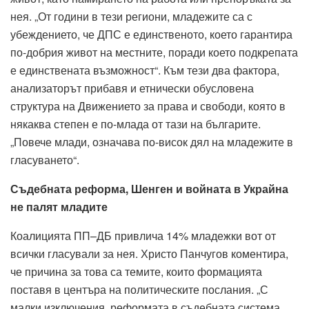
нея. „От години в тези региони, младежите са с
убеждението, че ДПС е единственото, което гарантира
по-добрия живот на местните, поради което подкрепата
е единствената възможност“. Към тези два фактора,
анализаторът прибавя и етнически обусловена
структура на Движението за права и свободи, която в
някаква степен е по-млада от тази на българите.
„Повече млади, означава по-висок дял на младежите в
гласуването“.
Съдебната реформа, Шенген и войната в Украйна
не палят младите
Коалицията ПП–ДБ привлича 14% младежки вот от
всички гласували за нея. Христо Панчугов коментира,
че причина за това са темите, които формацията
поставя в центъра на политическите послания. „С
малки изключения, реформата в съдебната система,