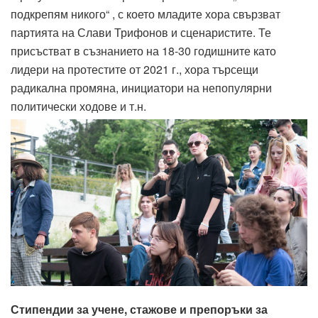
подкрепям никого“ , с което младите хора свързват
партията на Слави Трифонов и сценаристите. Те
присъстват в съзнанието на 18-30 годишните като
лидери на протестите от 2021 г., хора търсещи
радикална промяна, инициатори на непопулярни
политически ходове и т.н.
Стипендии за учене, стажове и препоръки за