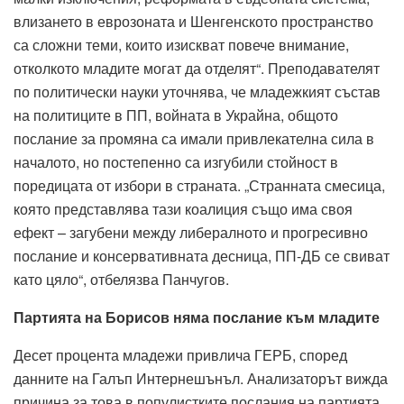
влизането в еврозоната и Шенгенското пространство
са сложни теми, които изискват повече внимание,
отколкото младите могат да отделят“. Преподавателят
по политически науки уточнява, че младежкият състав
на политиците в ПП, войната в Украйна, общото
послание за промяна са имали привлекателна сила в
началото, но постепенно са изгубили стойност в
поредицата от избори в страната. „Странната смесица,
която представлява тази коалиция също има своя
ефект – загубени между либералното и прогресивно
послание и консервативната десница, ПП-ДБ се свиват
като цяло“, отбелязва Панчугов.
Партията на Борисов няма послание към младите
Десет процента младежи привлича ГЕРБ, според
данните на Галъп Интернешънъл. Анализаторът вижда
причина за това в популистките послания на партията