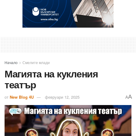
Начало
Смелите млади
Магията на кукления
театър
A
от
New Blog 4U
февруари 12, 2025
A