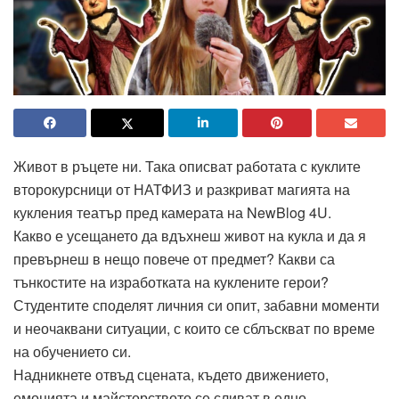
Живот в ръцете ни. Така описват работата с куклите
второкурсници от НАТФИЗ и разкриват магията на
кукления театър пред камерата на NewBlog 4U.
Какво е усещането да вдъхнеш живот на кукла и да я
превърнеш в нещо повече от предмет? Какви са
тънкостите на изработката на куклените герои?
Студентите споделят личния си опит, забавни моменти
и неочаквани ситуации, с които се сблъскват по време
на обучението си.
Надникнете отвъд сцената, където движението,
емоцията и майсторството се сливат в едно.