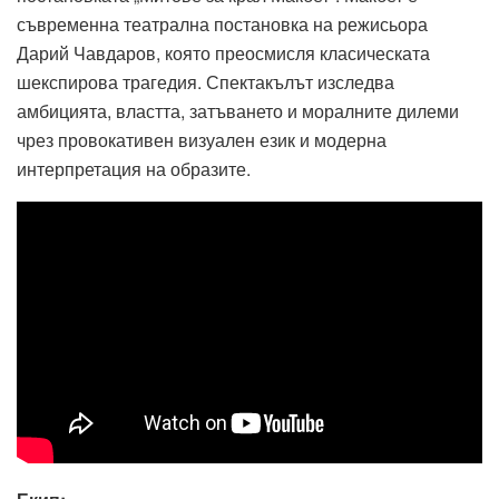
съвременна театрална постановка на режисьора
Дарий Чавдаров, която преосмисля класическата
шекспирова трагедия. Спектакълът изследва
амбицията, властта, затъването и моралните дилеми
чрез провокативен визуален език и модерна
интерпретация на образите.