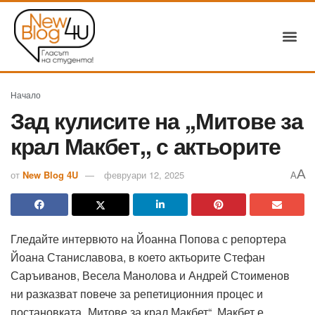
Начало
Зад кулисите на ,,Митове за
крал Макбет,, с актьорите
A
от
New Blog 4U
февруари 12, 2025
A
Гледайте интервюто на Йоанна Попова с репортера
Йоана Станиславова, в което актьорите Стефан
Саръиванов, Весела Манолова и Андрей Стоименов
ни разказват повече за репетиционния процес и
постановката „Митове за крал Макбет“. Макбет е