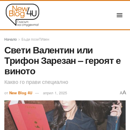
Начало
Бъди позиТИвен
Свети Валентин или
Трифон Зарезан – героят е
виното
Какво го прави специално
A
от
New Blog 4U
април 1, 2025
A