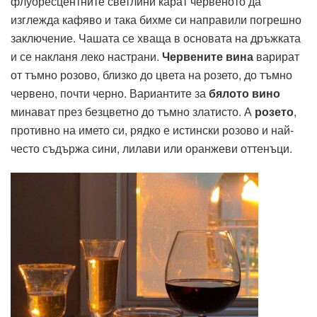
флуоресцентните светлини карат червеното да
изглежда кафяво и така бихме си направили погрешно
заключение. Чашата се хваща в основата на дръжката
и се накланя леко настрани.
Червените вина
варират
от тъмно розово, близко до цвета на розето, до тъмно
червено, почти черно. Вариантите за
бялото вино
минават през безцветно до тъмно златисто. А
розето
,
противно на името си, рядко е истински розово и най-
често съдържа сини, лилави или оранжеви оттенъци.