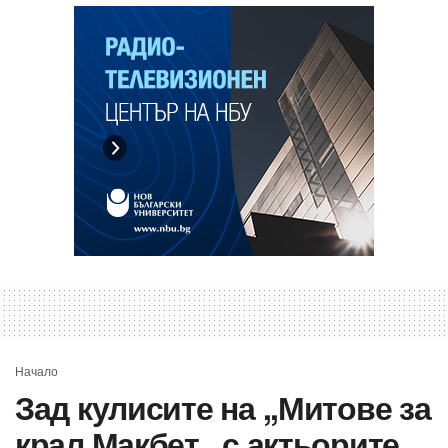
Начало
Зад кулисите на ,,Митове за
крал Макбет,, с актьорите