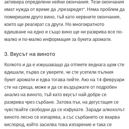
активира определени нейни окончания. Тези окончания
имат нужда от време да „презаредят“. Няма проблем да
помиришем друго вино, тъй като нервните окончания,
които ще реагират са други. Но многократното
вдишване на едно и също вино ще ни разкрива все по-
малко и по-малко информация за букета аромати.
3. Вкусът на виното
Колкото и да е изкушаващо да отпиете веднага щом сте
вдишали, първо се уверете, че сте усетили пълния
букет аромати и едва тогава пийте. Ако на 14 февруари
сте на среща, може и да се въздържате от подробен
анализ на виното, тъй като вкусът най-добре се
разкрива чрез сърбане. Затова пък, на дегустация се
чувствайте свободни да се изфукате. Заради алкохолът
виното лесно се изпарява, а със сърбането се вкарва
кислород, който засилва това изпарение и така се