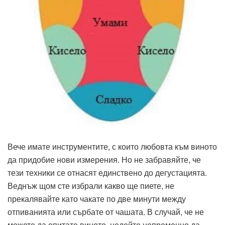
Вече имате инструментите, с които любовта към виното
да придобие нови измерения. Но не забравяйте, че
тези техники се отнасят единствено до дегустацията.
Веднъж щом сте избрали какво ще пиете, не
прекалявайте като чакате по две минути между
отпиванията или сърбате от чашата. В случай, че не
можете да опитате виното, недейте непременно да