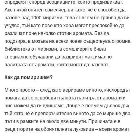
определят според асоциациите, които предизвикват.
Ако някой опитен сомелиер ви каже, че е способен да
назове над 1000 миризми, това съвсем не трябва да ви
учудва, тъй като повечето хора могат преспокойно да
различат поне няколко стотин аромата. Без да
подозира, в мозъка на всеки човек съществува огромна
библиотека от миризми, а сомелиерите биват
специално обучавани да разширят максимално
палитрата от аромати, които могат да назоват.
Как да помиришем?
Много просто – след като аерираме виното, кислородът
помага да се освободи пълната палитра от аромати и
ние можем да ги вдишаме. Добре е поемем дълбок дъх,
тъй като не е препоръчително виното да се мирише два
пъти в рамките на около две минути. Причината е в
рецепторите на обонятелната луковица – всеки аромат