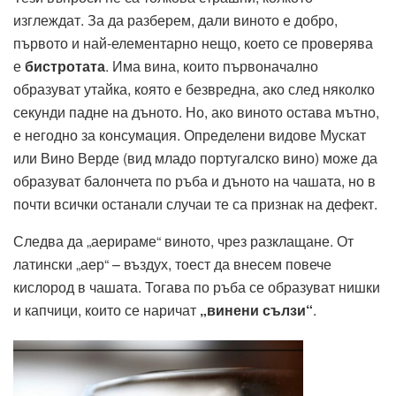
изглеждат. За да разберем, дали виното е добро,
първото и най-елементарно нещо, което се проверява
е
бистротата
. Има вина, които първоначално
образуват утайка, която е безвредна, ако след няколко
секунди падне на дъното. Но, ако виното остава мътно,
е негодно за консумация. Определени видове Мускат
или Вино Верде (вид младо португалско вино) може да
образуват балончета по ръба и дъното на чашата, но в
почти всички останали случаи те са признак на дефект.
Следва да „аерираме“ виното, чрез разклащане. От
латински „аер“ – въздух, тоест да внесем повече
кислород в чашата. Тогава по ръба се образуват нишки
и капчици, които се наричат
„винени сълзи“
.