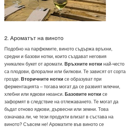
2. Ароматът на виното
Подобно на парфюмите, виното съдържа връхни,
средни и базови нотки, които създават неговия
уникален букет от аромати.
Връхните нотки
най-често
са плодови, флорални или билкови. Те зависят от сорта
грозде.
Вторичните нотки
се образуват при
ферментацията – тогава могат да се развият млечни,
хлебни или ядкови нюанси.
Базовите нотки
се
заформят в следствие на отлежаването. Те могат да
бъдат отново ядкови, дървесни или земни. Това
означава ли, че тези продукти влизат в състава на
виното? Съвсем не! Ароматите във виното се