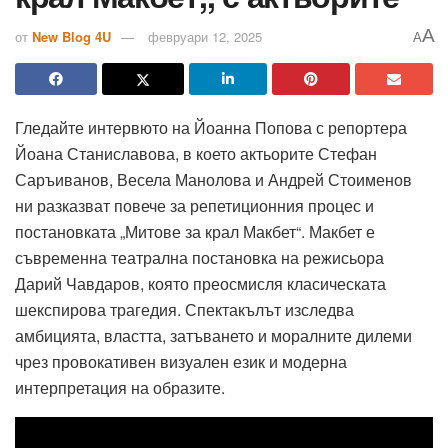
A
от
New Blog 4U
февруари 12, 2025
A
Гледайте интервюто на Йоанна Попова с репортера
Йоана Станиславова, в което актьорите Стефан
Саръиванов, Весела Манолова и Андрей Стоименов
ни разказват повече за репетиционния процес и
постановката „Митове за крал Макбет“. Макбет е
съвременна театрална постановка на режисьора
Дарий Чавдаров, която преосмисля класическата
шекспирова трагедия. Спектакълът изследва
амбицията, властта, затъването и моралните дилеми
чрез провокативен визуален език и модерна
интерпретация на образите.