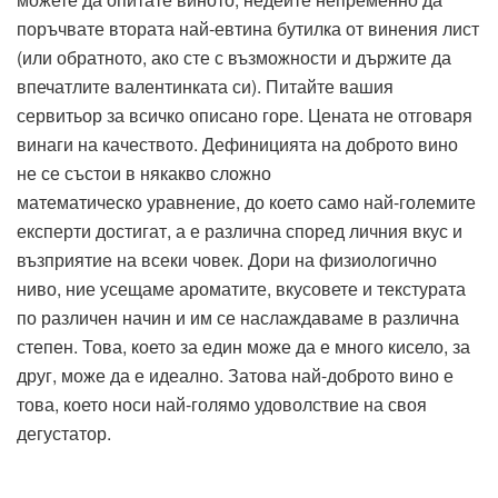
поръчвате втората най-евтина бутилка от винения лист
(или обратното, ако сте с възможности и държите да
впечатлите валентинката си). Питайте вашия
сервитьор за всичко описано горе. Цената не отговаря
винаги на качеството. Дефиницията на доброто вино
не се състои в някакво сложно
математическо уравнение, до което само най-големите
експерти достигат, а е различна според личния вкус и
възприятие на всеки човек. Дори на физиологично
ниво, ние усещаме ароматите, вкусовете и текстурата
по различен начин и им се наслаждаваме в различна
степен. Това, което за един може да е много кисело, за
друг, може да е идеално. Затова най-доброто вино е
това, което носи най-голямо удоволствие на своя
дегустатор.