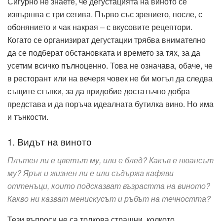
Сигурно не знаете, че дегустацията на виното се
извършва с три сетива. Първо със зрението, после, с
обонянието и чак накрая – с вкусовите рецептори.
Когато се организират дегустации трябва внимателно
да се подберат обстановката и времето за тях, за да
усетим всичко пълноценно. Това не означава, обаче, че
в ресторант или на вечеря човек не би могъл да следва
същите стъпки, за да придобие достатъчно добра
представа и да поръча идеалната бутилка вино. Но има
и тънкости.
1. Видът на виното
Плътен ли е цветът му, или е блед? Какъв е нюансът
му? Ярък и жизнен
ли е или съдържа кафяви
оттенъци, които подсказват възрастта на
виното?
Какво ни казват менискусът и ръбът на течността?
Тези въпроси не са толкова страшни, колкото