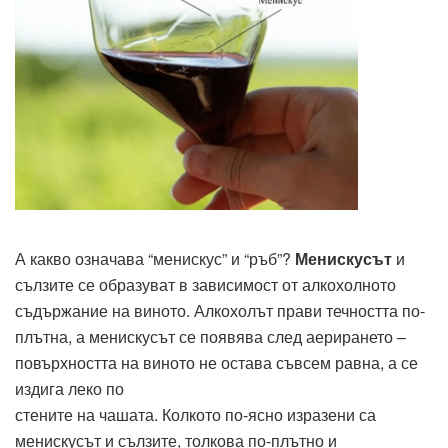
А какво означава “менискус” и “ръб”?
Менискусът
и
сълзите се образуват в зависимост от алкохолното
съдържание на виното. Алкохолът прави течността по-
плътна, а менискусът се появява след аерирането –
повърхността на виното не остава съвсем равна, а се
издига леко по
стените на чашата. Колкото по-ясно изразени са
менискусът и сълзите, толкова по-плътно и