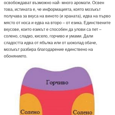
освобождават възможно най- много аромати. Освен
това, истината е, че информацията, която мозъкът
получава за вкуса на виното (и храната), идва на първо
място от носа и едва на второ – от езика. Единствените
вкусове, които езикът е способен да улови са пет –
солено, сладко, кисело, горчиво и умами. Дали
сладостта идва от ябълка или от шоколад обаче,
мозъкът разбира благодарение единствено на
обонянието.