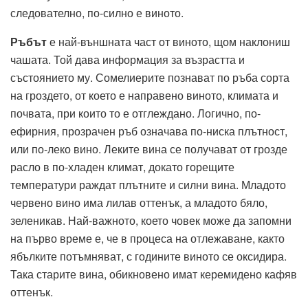
следователно, по-силно е виното.
Ръбът
е най-външната част от виното, щом наклониш
чашата. Той дава информация за възрастта и
състоянието му. Сомелиерите познават по ръба сорта
на гроздето, от което е направено виното, климата и
почвата, при които то е отглеждано. Логично, по-
ефирния, прозрачен ръб означава по-ниска плътност,
или по-леко вино. Леките вина се получават от грозде
расло в по-хладен климат, докато горещите
температури раждат плътните и силни вина. Младото
червено вино има лилав оттенък, а младото бяло,
зеленикав. Най-важното, което човек може да запомни
на първо време е, че в процеса на отлежаване, както
ябълките потъмняват, с годините виното се оксидира.
Така старите вина, обикновено имат керемидено кафяв
оттенък.