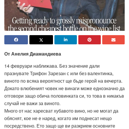
От Анелия Диамандиева
14 февруари наближава. Без значение дали
празнувате Трифон Зарезан с или без валентинка,
виното по всяка вероятност ще бъде герой на вечерта.
Докато влюбеният човек не винаги може еднозначно да
отговори защо обича половинката си, то това в никакъв
случай не важи за виното.
Много от нас харесват хубавото вино, но не могат да
обяснят, кое не е наред, когато им поднесат нещо
посредствено. Ето защо ще ви разкрием основните