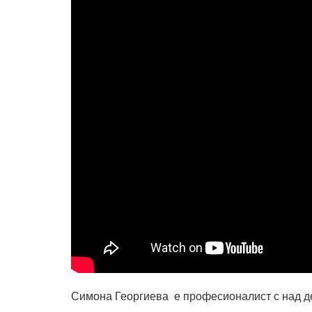
Симона Георгиева е професионалист с над де