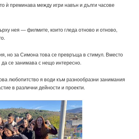
то ѝ преминава между игри навън и дълги часове
ърху нея — филмите, които гледа отново и отново,
о.
ия, но за Симона това се превръща в стимул. Вместо
и да се занимава с нещо интересно.
. Това любопитство я води към разнообразни занимания
стие в различни дейности и проекти.