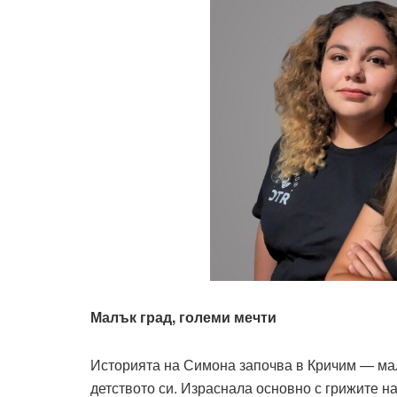
Малък град, големи мечти
Историята на Симона започва в Кричим — мал
детството си. Израснала основно с грижите на