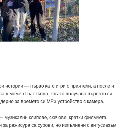
и истории — първо като игри с приятели, а после и
ващ момент настъпва, когато получава първото си
одерно за времето си MP3 устройство с камера.
 — музикални клипове, скечове, кратки филмчета,
и за режисура са сурови, но изпълнени с ентусиазъм