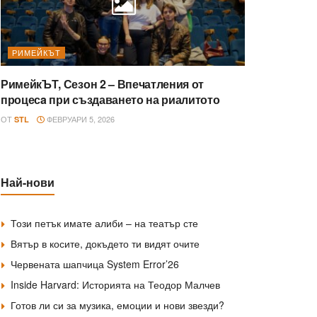
РИМЕЙКЪТ
РимейкЪТ, Сезон 2 – Впечатления от
процесa при създаването на риалитото
ОТ
ФЕВРУАРИ 5, 2026
STL
Най-нови
Този петък имате алиби – на театър сте
Вятър в косите, докъдето ти видят очите
Червената шапчица System Error’26
Inside Harvard: Историята на Теодор Малчев
Готов ли си за музика, емоции и нови звезди?