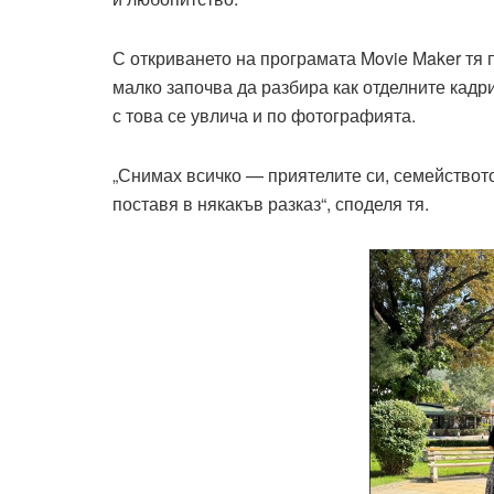
С откриването на програмата Movie Maker тя
малко започва да разбира как отделните кадр
с това се увлича и по фотографията.
„Снимах всичко — приятелите си, семейството,
поставя в някакъв разказ“, споделя тя.