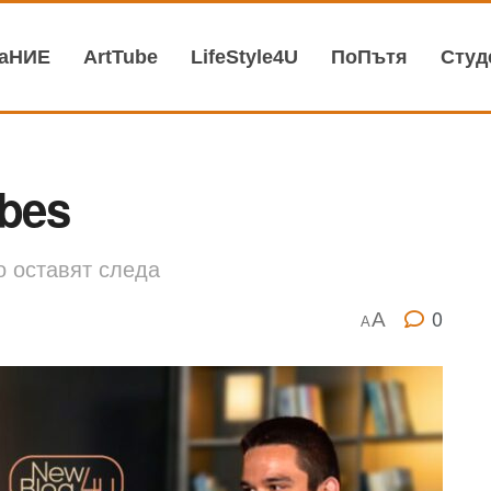
ваНИЕ
АrtTube
LifeStyle4U
ПоПътя
Студ
bes
о оставят следа
0
A
A