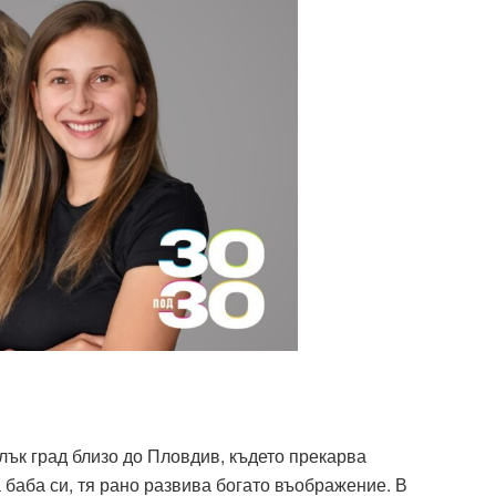
ък град близо до Пловдив, където прекарва
 баба си, тя рано развива богато въображение. В