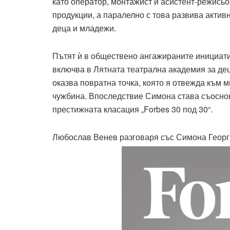
като оператор, монтажист и асистент-режисьо
продукции, а паралелно с това развива актив
деца и младежи.
Пътят ѝ в обществено ангажираните инициатив
включва в Лятната театрална академия за дец
оказва повратна точка, която я отвежда към м
чужбина. Впоследствие Симона става съоснова
престижната класация „Forbes 30 под 30“.
Любослав Венев разговаря със Симона Георги