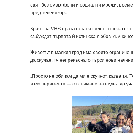
свят без смартфони и социални мрежи, време
пред телевизора.
Краят на VHS ерата оставя силен отпечатък в
събуждат първата ѝ истинска любов към кинот
Животът в малкия град има своите ограничен
да скучае, тя непрекъснато търси нови начин
„Просто не обичам да ми е скучно“, казва тя
и експерименти — от снимане на видеа до уча