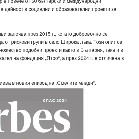
р в повече от 50 български и международни
на дейност в социални и образователни проекти за
и започва през 2015 г., когато доброволно се
а от рискови групи в село Широка лъка. Този опит се
ножество подобни проекти както в България, така и в
тел на фондация „Ятро“, а през 2024 г. е отличена в
ева в новия епизод на „Смелите млади“.