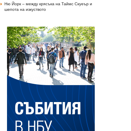
Ню Йорк – между крясъка на Таймс Скуеър и
шепота на изкуството