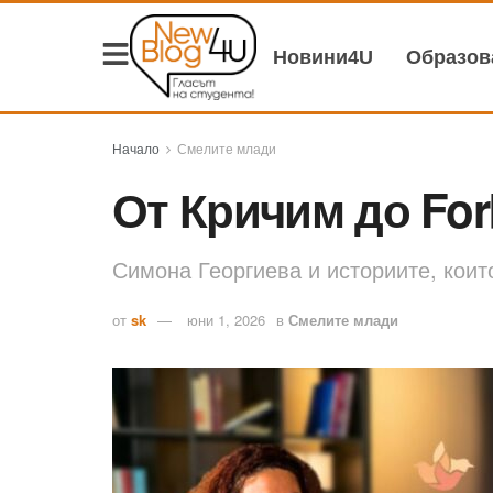
Новини4U
Образо
Начало
Смелите млади
От Кричим до For
Симона Георгиева и историите, коит
от
sk
юни 1, 2026
в
Смелите млади