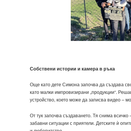
Собствени истории и камера в ръка
Още като дете Симона започва да създава сво
като малки импровизирани „продукции“. Реша
устройство, което може да записва видео – м
От тук започва създаването. Тя снима всичко
забавни ситуации с приятели. Детските ѝ опит
и любопитство.