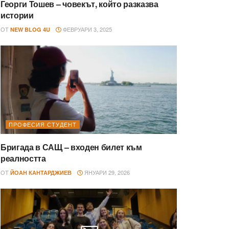
Георги Тошев – човекът, който разказва
истории
ОТ
ФЕВРУАРИ 3, 2025
NEW BLOG 4U
ПРОФЕСИЯ СТУДЕНТ
Бригада в САЩ – входен билет към
реалността
ОТ
ЯНУАРИ 29, 2026
ЙОАН КАНТАРДЖИЕВ