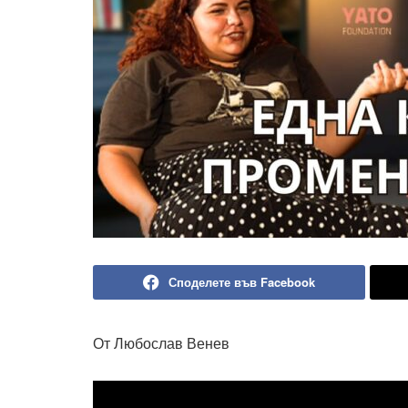
Споделете във Facebook
От Любослав Венев