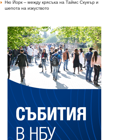
Ню Йорк – между крясъка на Таймс Скуеър и
шепота на изкуството