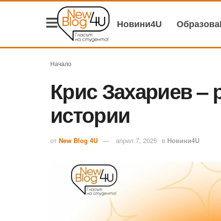
Новини4U
Образов
Начало
Крис Захариев – 
истории
от
New Blog 4U
април 7, 2025
в
Новини4U