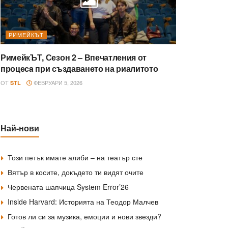
РИМЕЙКЪТ
РимейкЪТ, Сезон 2 – Впечатления от
процесa при създаването на риалитото
ОТ
ФЕВРУАРИ 5, 2026
STL
Най-нови
Този петък имате алиби – на театър сте
Вятър в косите, докъдето ти видят очите
Червената шапчица System Error’26
Inside Harvard: Историята на Теодор Малчев
Готов ли си за музика, емоции и нови звезди?