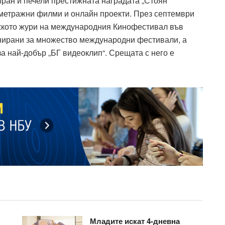
ниран и печели престижната наградата „Стоян
сометражни филми и онлайн проекти. През септември
ежкото жури на международния Кинофестивал във
нирани за множество международни фестивали, а
за най-добър „БГ видеоклип“. Срещата с него е
Младите искат 4-дневна