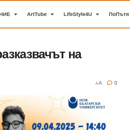
аНИЕ
АrtTube
LifeStyle4U
ПоПътя
разказвачът на
0
A
A