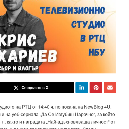
Споделете в X
тудиото на РТЦ от 14:40 ч. по покана на NewBlog 4U.
 и на уеб-сериала „Да Се Изгубиш Нарочно“, за който
) г., както и наградата „Най-вдъхновяваща личност“ от