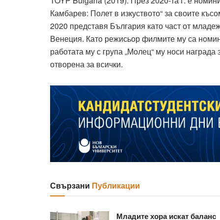
TOYP Bulgaria (2019). През 2020-та г. е номи
Камбарев: Полет в изкуството“ за своите къ
2020 представя България като част от млад
Венеция. Като режисьор филмите му са номи
работата му с група „Молец“ му носи награда 
отворена за всички.
Свързани
Публикации
Младите хора искат баланс