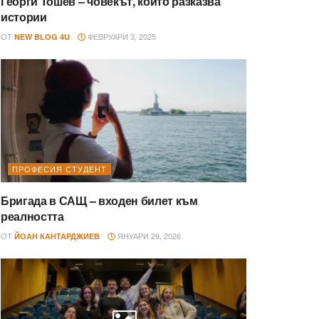
Георги Тошев – човекът, който разказва
истории
ОТ
ФЕВРУАРИ 3, 2025
NEW BLOG 4U
ПРОФЕСИЯ СТУДЕНТ
Бригада в САЩ – входен билет към
реалността
ОТ
ЯНУАРИ 29, 2026
ЙОАН КАНТАРДЖИЕВ