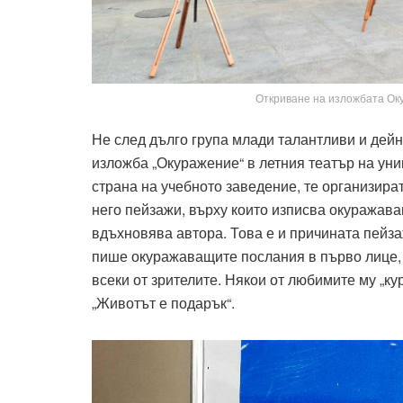
Откриване на изложбата Ок
Не след дълго група млади талантливи и дейн
изложба „Окуражение“ в летния театър на уни
страна на учебното заведение, те организират
него пейзажи, върху които изписва окуражава
вдъхновява автора. Това е и причината пейза
пише окуражаващите послания в първо лице, 
всеки от зрителите. Някои от любимите му „кур
„Животът е подарък“.