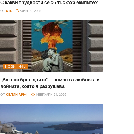
С какви трудности се сблъскаха екипите?
ОТ
ЮНИ 20, 2025
STL
НОВИНИ4U
,,Аз още броя дните“ – роман за любовта и
войната, която я разрушава
ОТ
ФЕВРУАРИ 24, 2025
СЕЛИН АРИФ