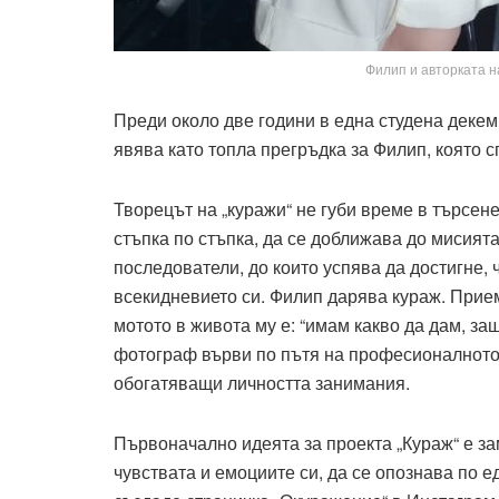
Филип и авторката 
Преди около две години в една студена декем
явява като топла прегръдка за Филип, която с
Творецът на „куражи“ не губи време в търсене 
стъпка по стъпка, да се доближава до мисията
последователи, до които успява да достигне,
всекидневието си. Филип дарява кураж. Прием
мотото в живота му е: “имам какво да дам, защ
фотограф върви по пътя на професионалното 
обогатяващи личността занимания.
Първоначално идеята за проекта „Кураж“ е за
чувствата и емоциите си, да се опознава по 