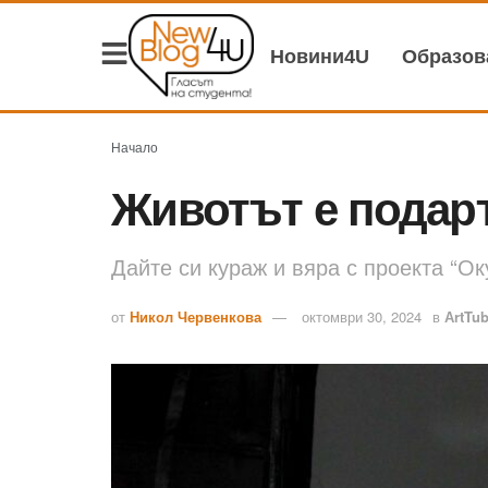
Новини4U
Образо
Начало
Животът е подар
Дайте си кураж и вяра с проекта “
от
Никол Червенкова
октомври 30, 2024
в
АrtTu