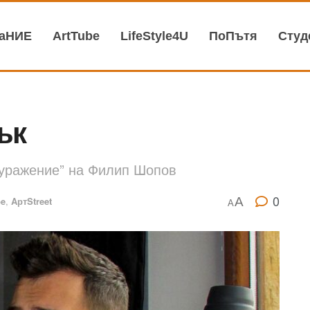
ваНИЕ
АrtTube
LifeStyle4U
ПоПътя
Студ
ък
Окуражение” на Филип Шопов
0
A
be
,
AртStreet
A