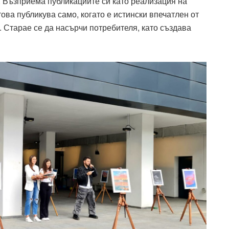
. Възприема публикациите си като реализация на
ова публикува само, когато е истински впечатлен от
. Старае се да насърчи потребителя, като създава