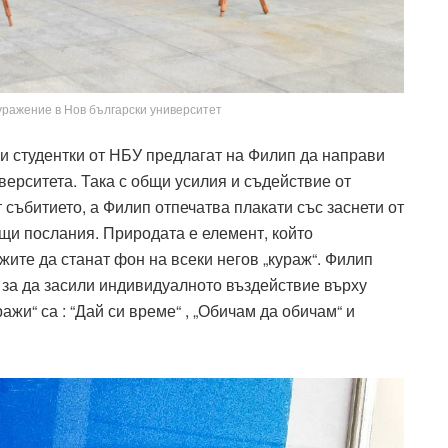
уражение в Нов български университет
и студентки от НБУ предлагат на Филип да направи
верситета. Така с общи усилия и съдействие от
 събитието, а Филип отпечатва плакати със заснети от
щи послания. Природата е елемент, който
жите да станат фон на всеки негов „кураж“. Филип
за да засили индивидуалното въздействие върху
ажи“ са : “Дай си време“ , „Обичам да обичам“ и