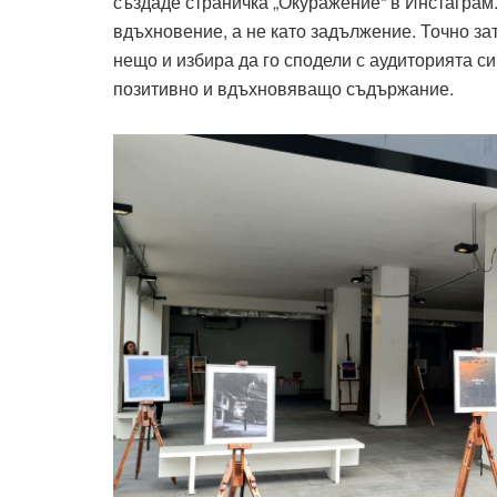
създаде страничка „Окуражение“ в Инстаграм
вдъхновение, а не като задължение. Точно зат
нещо и избира да го сподели с аудиторията си
позитивно и вдъхновяващо съдържание.