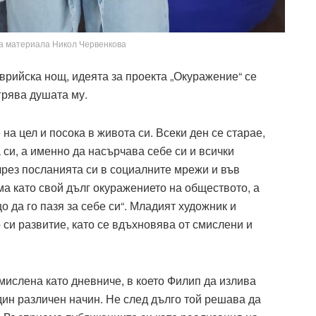
на материала Никол Червенкова
врийска нощ, идеята за проекта „Окуражение“ се
грява душата му.
на цел и посока в живота си. Всеки ден се старае,
 си, а именно да насърчава себе си и всички
 чрез посланията си в социалните мрежи и във
а като свой дълг окуражението на обществото, а
о да го пазя за себе си“. Младият художник и
си развитие, като се вдъхновява от смислени и
мислена като дневниче, в което Филип да излива
един различен начин. Не след дълго той решава да