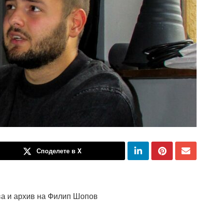
Споделете в X
а и архив на Филип Шопов