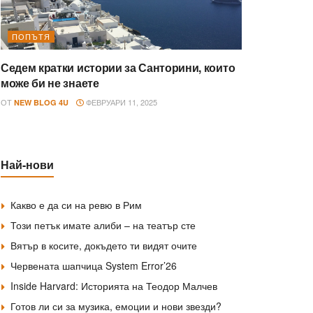
ПОПЪТЯ
Седем кратки истории за Санторини, които
може би не знаете
ОТ
ФЕВРУАРИ 11, 2025
NEW BLOG 4U
Най-нови
Какво е да си на ревю в Рим
Този петък имате алиби – на театър сте
Вятър в косите, докъдето ти видят очите
Червената шапчица System Error’26
Inside Harvard: Историята на Теодор Малчев
Готов ли си за музика, емоции и нови звезди?