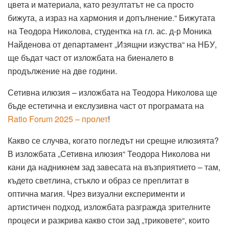
цвета и материала, като резултатът не са просто
бижута, а израз на хармония и допълнение.“ Бижутата
на Теодора Николова, студентка на гл. ас. д-р Моника
Найденова от департамент „Изящни изкуства“ на НБУ,
ще бъдат част от изложбата на биеналето в
продължение на две години.
Сетивна илюзия – изложбата на Теодора Николова ще
бъде естетична и екслузивна част от програмата на
Ratio Forum 2025 – пролет
!
Какво се случва, когато погледът ни срещне илюзията?
В изложбата „Сетивна илюзия“ Теодора Николова ни
кани да надникнем зад завесата на възприятието – там,
където светлина, стъкло и образ се преплитат в
оптична магия. Чрез визуални експерименти и
артистичен подход, изложбата разгражда зрителните
процеси и разкрива какво стои зад „триковете“, които