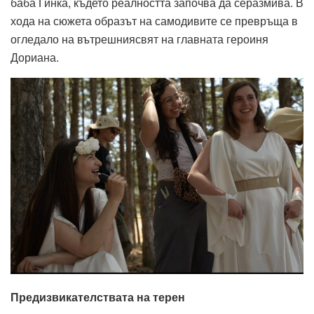
б
аба
Гинка
,
където
реалността
започва
да
се
размива
. В
хода
на
сюжета
образът
на
самодивите
се
превръща
в
огледало
на
вътрешния
свят
на
главната
героиня
Дориана
.
Предизвикателствата
на
терен