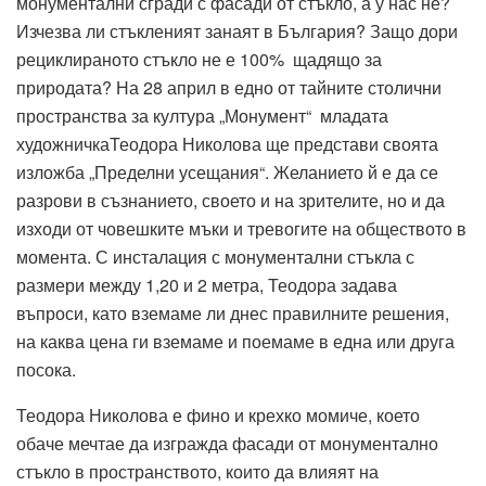
монументални сгради с фасади от стъкло, а у нас не?
Изчезва ли стъкленият занаят в България? Защо дори
рециклираното стъкло не е 100% щадящо за
природата? На 28 април в едно от тайните столични
пространства за култура „Монумент“ младата
художничкаТеодора Николова ще представи своята
изложба „Пределни усещания“. Желанието й е да се
разрови в съзнанието, своето и на зрителите, но и да
изходи от човешките мъки и тревогите на обществото в
момента. С инсталация с монументални стъкла с
размери между 1,20 и 2 метра, Теодора задава
въпроси, като вземаме ли днес правилните решения,
на каква цена ги вземаме и поемаме в една или друга
посока.
Теодора Николова е фино и крехко момиче, което
обаче мечтае да изгражда фасади от монументално
стъкло в пространството, които да влияят на