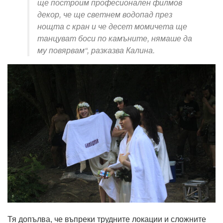
ще построим професионален филмов
декор, че ще светнем водопад през
нощта с кран и че десет момичета ще
танцуват боси по камъните, нямаше да
му повярвам“, разказва
Калина
.
Тя допълва, че въпреки трудните локации и сложните