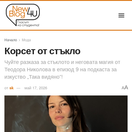
Начало
Мода
Корсет от стъкло
Чуйте разказа за стъклото и неговата магия от
Теодора Николова в епизод 9 на подкаста за
изкуство „Така видяно“!
A
от
sk
май 17, 2026
A