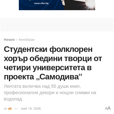
Начало
КиноEкран
Студентски фолклорен
хорър обедини творци от
четири университета в
проекта „Самодива“
Лентата включва над 50 души екип,
професионални декори и нощни снимки на
водопад
A
от
sk
май 18, 2026
A