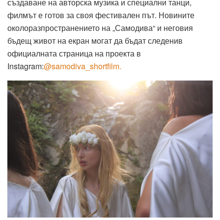
създаване
на
авторска
музика
и
специални
танци
,
филмът
е
готов
за
своя
фестивален
път
.
Новините
около
разпространението
на
„
Самодива
“ и
неговия
бъдещ
живот
на
екран
могат
да
бъдат
следени
в
официалната
страница
на
проекта
в
Instagram:
@samodiva_shortfilm.