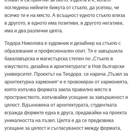
погледнеш нейните бижута от стъкло, да усетиш, че
всичко ти е на място. А всъщност едното стъкло влиза
в другото, в едното има позитиви, в другото негативи,
има и два различни цвята.
Тедора Николова е художник и дизайнер на стъкло с
образование и професионален опит. Тя е завършила
бакалавърска и магистърска степен по „Стъкло в
изкуството, дизайна и архитектурата“ в Нов български
университет. Проектът на Теодора се нарича „Пъзел за
архитектурна хармония“ и е провокиран от хармонията,
която излъчва формата заела правилно място в
пространството, излъчвайки усещане за завършеност и
цялост. Вдъхновена от архитектурата, студентката
вгражда формите една в друга, придавайки на проекта
уникалността на пъзел. Целта е да се предизвика
усещане за цялост и съгласуваност между формата,