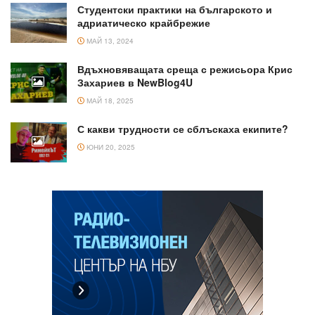
Студентски практики на българското и
адриатическо крайбрежие
МАЙ 13, 2024
Вдъхновяващата среща с режисьора Крис
Захариев в NewBlog4U
МАЙ 18, 2025
С какви трудности се сблъскаха екипите?
ЮНИ 20, 2025