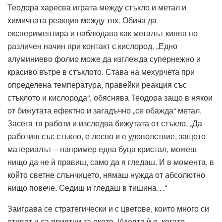
Теодора харесва играта между стъкло и метал и
химичната реакция между тях. Обича да
експериментира и наблюдава как металът кипва по
различен начин при контакт с кислород. „Едно
алуминиево фолио може да изглежда супернежно и
красиво вътре в стъклото. Става на мехурчета при
определена температура, правейки реакция със
стъклото и кислорода“, обяснява Теодора защо в някои
от бижутата ефектно и загадъчно „се обажда“ метал.
Засега тя работи и изследва бижутата от стъкло. „Да
работиш със стъкло, е лесно и е удоволствие, защото
материалът – например една буца кристал, можеш
нищо да не ѝ правиш, само да я гледаш. И в момента, в
който светне слънчицето, нямаш нужда от абсолютно
нищо повече. Седиш и гледаш в тишина…“
Заиграва се стратегически и с цветове, които много си
отиват и са приятни за окото. Идеята ѝ е, когато