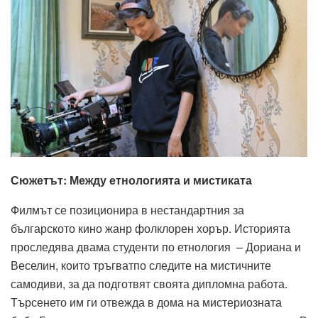
Сюжетът
:
Между
етнологията
и
мистиката
Филмът
се
позиционира
в
нестандартния
за
българското
кино
жанр
фолклорен
хорър
.
Историята
проследява
двама
студенти
по
етнология
–
Дориана
и
Веселин
,
които
тръгват
по
следите
на
мистичните
самодиви
,
за
да
подготвят
своята
дипломна
работа
.
Търсенето им
ги
о
твежда
в
дома
на
мистериозната