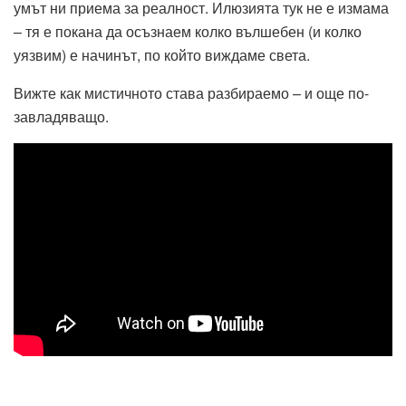
умът ни приема за реалност. Илюзията тук не е измама
– тя е покана да осъзнаем колко вълшебен (и колко
уязвим) е начинът, по който виждаме света.
Вижте как мистичното става разбираемо – и още по-
завладяващо.