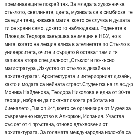
преминаващите покрай тях. За младата художничка
стъклото, светлината, цвета, музиката са в симбиоза, те
са един танц, някаква магия, която се случва и душата
ти се храни само, докато го наблюдаваш. Родената в
Пловдив Теодора завършва анимация в НБУ, но в
мига, когато на лекция влиза в ателиетата по Стъкло в
университета, очите и сърцето й остават там и тя
записва втора специалност „Стъкло“ и по-късно
магистратура „Изкуство от стъкло в дизайна и
архитектурата“. Архитектурата и интериорният дизайн,
както и модата са нейната страст.Студентка на гл.ас.д-р
Моника Найденова, Теодора Николова е една от 30-те
творци, избрани да покажат своята работата на
биеналето „Fusion 24“, което се организира от Музея за
съвременно изкуство в Алкоркон, Испания. Участва
със сет от 4 пръстена, отново вдъхвовени от
архитектурата. За голямата международна изложба са