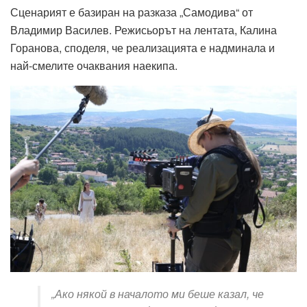
Сценарият
е
базиран
на
разказа
„
Самодива
“
от
Владимир
Василев
.
Режисьорът
на
лентата
,
Калина
Горанова
,
споделя
,
че
реализацията
е
надминала
и
най-смелите
очаквания
на
екипа
.
„Ако някой в началото ми беше казал, че