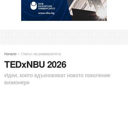
Начало
Гласът на университета
TEDxNBU 2026
Идеи, които вдъхновяват новото поколение
визионери
A
от
sk
май 5, 2026
A