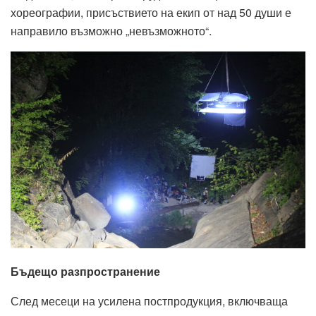
хореографии, присъствието на екип от над 50 души е
направило възможно „невъзможното“.
Бъдещо
разпространение
След
месеци
на
усилена
пост
продукция
,
включваща