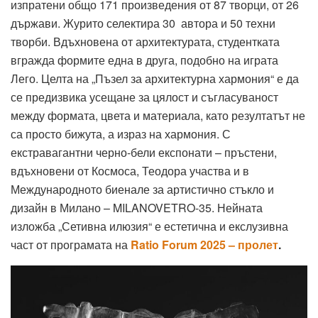
изпратени общо 171 произведения от 87 творци, от 26
държави. Журито селектира 30 автора и 50 техни
творби. Вдъхновена от архитектурата, студентката
вгражда формите една в друга, подобно на играта
Лего. Целта на „Пъзел за архитектурна хармония“ е да
се предизвика усещане за цялост и съгласуваност
между формата, цвета и материала, като резултатът не
са просто бижута, а израз на хармония. С
екстравагантни черно-бели експонати – пръстени,
вдъхновени от Космоса, Теодора участва и в
Международното биенале за артистично стъкло и
дизайн в Милано – MILANOVETRO-35. Нейната
изложба „Сетивна илюзия“ е естетична и екслузивна
част от програмата на
Ratio Forum 2025 – пролет
.