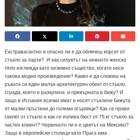
Екстравагантно и опасно ли е да облечеш корсет от
стъкло за парти? И как силуетът на нежното женско
тяло изглежда като неземно същество, когато носи
такова модно произведение? Какво е да сложиш на
ръката си един малък архитектурен обект от стъкло,
сграда, която е разчупена и превърната в бижу? И
защо в Испания всички имат и носят стъклени бижута
от малки пръстени до големи огърлици? Как се прави
скелет от стъкло и как се излива бюст от 75 кг стъкло за
частен клиент? Червеното ли е е цветът на Мексико?
Защо в европейски столици като Прага има