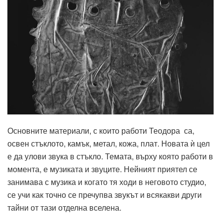
Основните материали, с които работи Теодора са,
освен стъклото, камък, метал, кожа, плат. Новата ѝ цел
е да улови звука в стъкло. Темата, върху която работи в
момента, е музиката и звуците. Нейният приятел се
занимава с музика и когато тя ходи в неговото студио,
се учи как точно се пречупва звукът и всякакви други
тайни от тази отделна вселена.