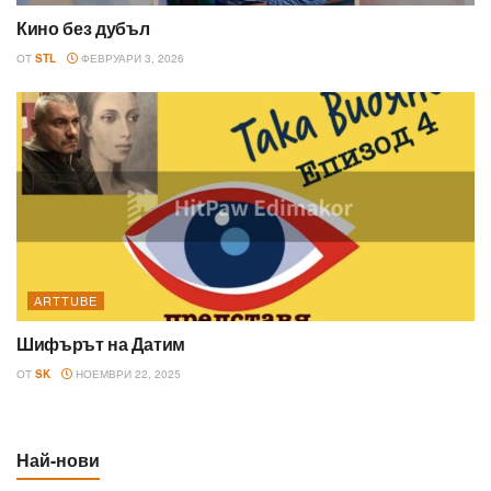
Кино без дубъл
ОТ
STL
ФЕВРУАРИ 3, 2026
АRTTUBE
Шифърът на Датим
ОТ
SK
НОЕМВРИ 22, 2025
Най-нови