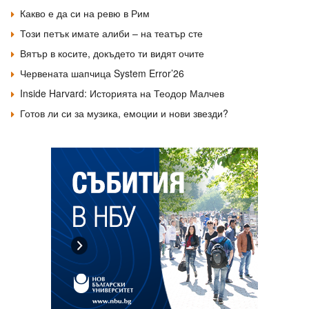
Какво е да си на ревю в Рим
Този петък имате алиби – на театър сте
Вятър в косите, докъдето ти видят очите
Червената шапчица System Error’26
Inside Harvard: Историята на Теодор Малчев
Готов ли си за музика, емоции и нови звезди?