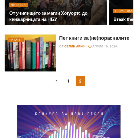
ЧИТАТЕЛ
ОБРАЗОВАНИ
От училището за магии Хогуортс до
книжарницата на НБУ
Break the F
Пет книги за (не)порасналите
ЧИТАТЕЛ
ОТ
СЕЛИН АРИФ
АПРИЛ 19, 2024
1
2