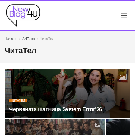
Начало
АrtTube
ЧитаТел
ЧитаТел
ЧИТАТЕЛ
Червената шапчица System Error’26