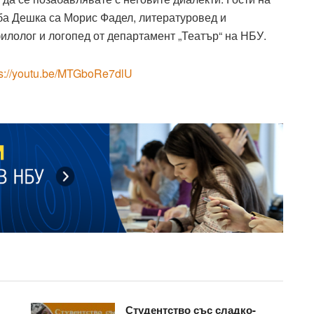
ба Дешка са Морис Фадел, литературовед и
илолог и логопед от департамент „Театър“ на НБУ.
ps://youtu.be/MTGboRe7dlU
Студентство със сладко-