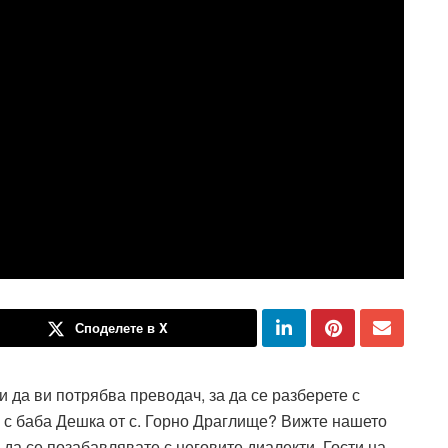
Споделете в X
и да ви потрябва преводач, за да се разберете с
о с баба Дешка от с. Горно Драглище? Вижте нашето
и да се позабавлявате с неговите диалекти. Гости на