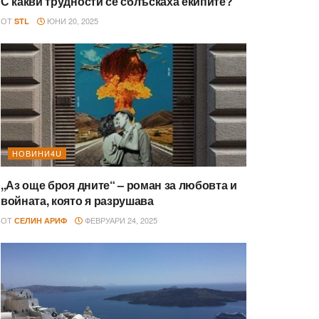
С какви трудности се сблъскаха екипите?
ОТ
ЮНИ 20, 2025
STL
НОВИНИ4U
,,Аз още броя дните“ – роман за любовта и
войната, която я разрушава
ОТ
ФЕВРУАРИ 24, 2025
СЕЛИН АРИФ