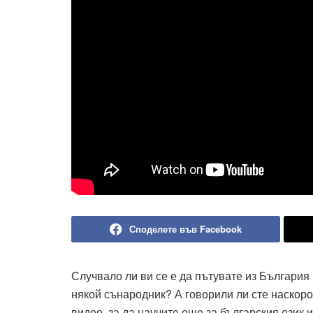
Споделете във Facebook
Случвало ли ви се е да пътувате из България 
някой сънародник? А говорили ли сте наскор
видео, за да научите още за българския език 