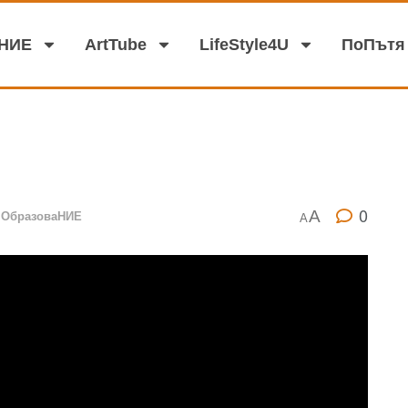
аНИЕ
АrtTube
LifeStyle4U
ПоПътя
0
A
,
ОбразоваНИЕ
A