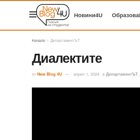
Новини4U
Образов
Начало
ДепартаментЪТ
Диалектите
от
New Blog 4U
април 1, 2024
в
ДепартаментЪТ