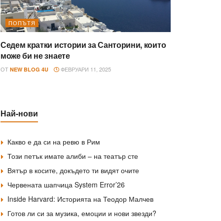
ПОПЪТЯ
Седем кратки истории за Санторини, които
може би не знаете
ОТ
ФЕВРУАРИ 11, 2025
NEW BLOG 4U
Най-нови
Какво е да си на ревю в Рим
Този петък имате алиби – на театър сте
Вятър в косите, докъдето ти видят очите
Червената шапчица System Error’26
Inside Harvard: Историята на Теодор Малчев
Готов ли си за музика, емоции и нови звезди?