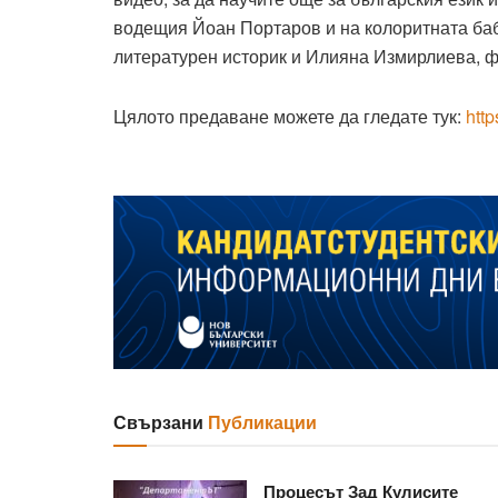
водещия Йоан Портаров и на колоритната ба
литературен историк и Илияна Измирлиева, ф
Цялото предаване можете да гледате тук:
htt
Свързани
Публикации
Процесът Зад Кулисите