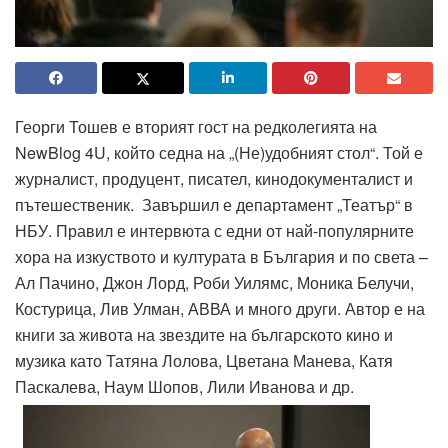
Георги Тошев е вторият гост на редколегията на
NewBlog 4U, който седна на „(Не)удобният стол“. Той е
журналист, продуцент, писател, кинодокументалист и
пътешественик. Завършил е департамент „Театър“ в
НБУ. Правил е интервюта с едни от най-популярните
хора на изкуството и културата в България и по света –
Ал Пачино, Джон Лорд, Роби Уилямс, Моника Белучи,
Костурица, Лив Улман, АВВА и много други. Автор е на
книги за живота на звездите на българското кино и
музика като Татяна Лолова, Цветана Манева, Катя
Паскалева, Наум Шопов, Лили Иванова и др.