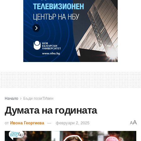
Начало
Бъди позиТИвен
Думата на годината
A
от
Ивона Георгиева
февруари 2, 2025
A