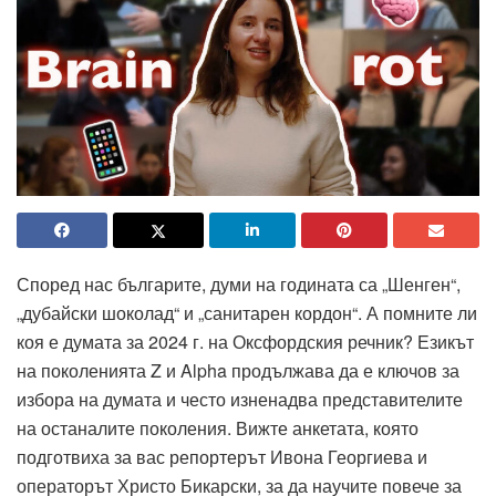
Според нас българите, думи на годината са „Шенген“,
„дубайски шоколад“ и „санитарен кордон“. А помните ли
коя е думата за 2024 г. на Оксфордския речник? Езикът
на поколенията Z и Alpha продължава да е ключов за
избора на думата и често изненадва представителите
на останалите поколения. Вижте анкетата, която
подготвиха за вас репортерът Ивона Георгиева и
операторът Христо Бикарски, за да научите повече за