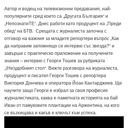
Автор и водещ на телевизионни предавания, най-
популярните сред които са „Другата България“ и
„НепознатиТЕ“. Днес работи като продуцент на „Преди
обед“ на БТВ. Срещата с журналиста започна с
отговор на важния за младите репортери въпрос „Как
да направим запомнящо се интервю със звезда?“ и
завърши с практическо приложение на получените
знания – интервю с Георги Тошев за рубриката
„(Не)удобният стол“. Вижте разговора на журналиста,
продуцент и писател Георги Тошев с репортера
Виктория Дончева и оператора Йоан Кантарджиев. Ще
научите защо Георги е избрал за своя професия
журналистиката, каква е паметната историята на бай
Иван от памуковите плантации на Аржентина, на кого
се възхищава и какъв е ключът към успеха.