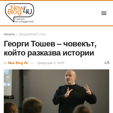
Начало
(Не)удобнияТ стол
Георги Тошев – човекът,
който разказва истории
A
от
New Blog 4U
февруари 3, 2025
A