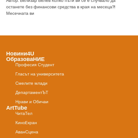
Автор: Велизар Велев Колко пъти ви се е случвало да
останете без финансови средства в края на месеца?!
Месечната ви
Новини4U
ОбразоваНИЕ
Професия Студент
Гласът на университета
Смелите млади
ДепартаментЪТ
Нрави и Обичаи
АrtTube
ЧитаТел
КиноEкран
АванСцена