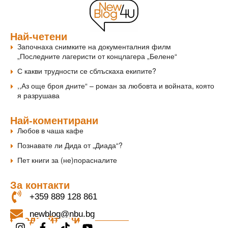
Най-четени
Започнаха снимките на документалния филм
„Последните лагеристи от концлагера „Белене“
С какви трудности се сблъскаха екипите?
,,Аз още броя дните“ – роман за любовта и войната, която
я разрушава
Най-коментирани
Любов в чаша кафе
Познавате ли Дида от „Диада“?
Пет книги за (не)порасналите
За контакти
+359 889 128 861
newblog@nbu.bg
Следвайте ни в