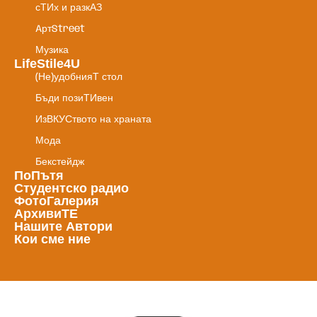
сТИх и разкАЗ
AртStreet
Музика
LifeStile4U
(Не)удобнияТ стол
Бъди позиТИвен
ИзВКУСтвото на храната
Мода
Бекстейдж
ПоПътя
Студентско радио
ФотоГалерия
АрхивиТЕ
Нашите Автори
Кои сме ние