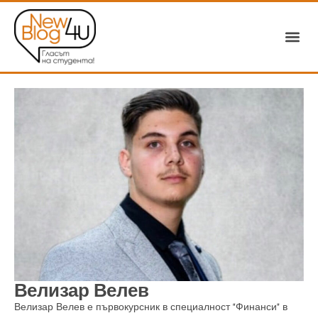
Велизар Велев
Велизар Велев е първокурсник в специалност “Финанси” в