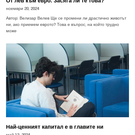
От лев към евро. Засяга ли те това?
ноември 20, 2024
Автор: Велизар Велев Ще се промени ли драстично животът
ни, ако приемем еврото? Това е въпрос, на който трудно
може
Най-ценният капитал е в главите ни
май 13, 2024