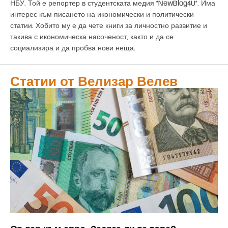
НБУ. Той е репортер в студентската медия “NewBlog4U”. Има
интерес към писането на икономически и политически
статии. Хобито му е да чете книги за личностно развитие и
такива с икономическа насоченост, както и да се
социализира и да пробва нови неща.
Статии от
Велизар Велев