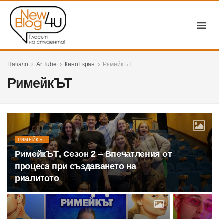
Начало
АrtTube
КиноEкран
РимейкЪТ
РимейкЪТ
РИМЕЙКЪТ
РимейкЪТ, Сезон 2 – Впечатления от
процесa при създаването на
риалитото