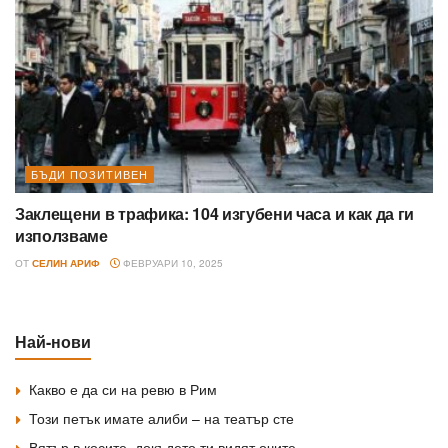
БЪДИ ПОЗИТИВЕН
Заклещени в трафика: 104 изгубени часа и как да ги
използваме
ОТ
СЕЛИН АРИФ
ФЕВРУАРИ 10, 2025
Най-нови
Какво е да си на ревю в Рим
Този петък имате алиби – на театър сте
Вятър в косите, докъдето ти видят очите