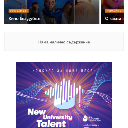
РИМЕЙКЪТ
РИМЕЙКЪТ
Кино без дубъл
С какви тр
Няма налично съдържание