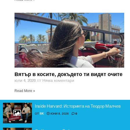
Вятър в косите, докъдето ти видят очите
юли 4, 2026
Няма коментари
Read More »
Inside Harvard: Историята на Теодор Малчев
ОТ
SK
ЮНИ 8, 2026
0