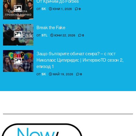
От Кричим до Forbes
ОТ
SK
ЮНИ 1, 2026
0
Break the Fake
ОТ
STL
ЮНИ 22, 2026
0
Защо българите обичат сеира? – с гост
Николаос Цитиридис | ИнтервюТО сезон 2,
епизод 1
ОТ
SK
МАЙ 19, 2026
0